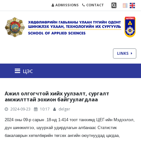
ADMISSIONS
CONTACT
LINKS
цэс
Ажил олгогчтой хийх уулзалт, сургалт
амжилттай зохион байгуулагдлаа
2024-09-23
10:17
delger
2024 оны 09-р сарын .18-нд 1-414 тоот танхимд ЦЕГ-ийн Мэдээлэл,
дүн шинжилгээ, шуурхай удирдлагын албанаас Статистик
бакалаврын хөтөлбөрийн төгсөх ангийн оюутнуудад цагдаа,