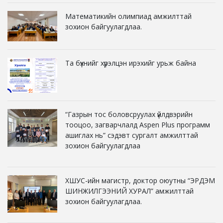
Математикийн олимпиад амжилттай
зохион байгуулагдлаа.
Та бүхнийг хүрэлцэн ирэхийг урьж байна
“Газрын тос боловсруулах үйлдвэрийн
тооцоо, загварчлалд Aspen Plus программ
ашиглах нь” сэдэвт сургалт амжилттай
зохион байгуулагдлаа
ХШУС-ийн магистр, доктор оюутны “ЭРДЭМ
ШИНЖИЛГЭЭНИЙ ХУРАЛ” амжилттай
зохион байгуулагдлаа.