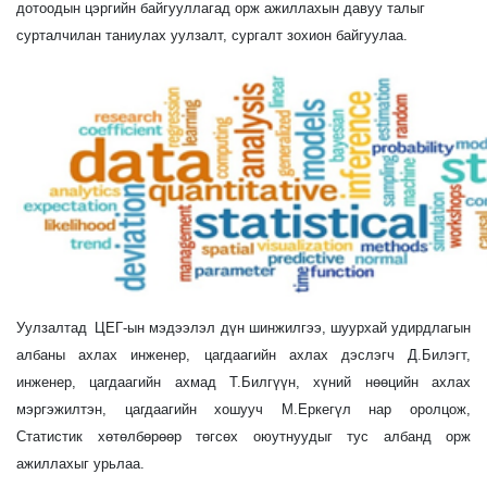
дотоодын цэргийн байгууллагад орж ажиллахын давуу талыг
сурталчилан таниулах уулзалт, сургалт зохион байгуулаа.
Уулзалтад
ЦЕГ-ын мэдээлэл дүн шинжилгээ, шуурхай удирдлагын
албаны ахлах инженер, цагдаагийн ахлах дэслэгч Д.Билэгт,
инженер, цагдаагийн ахмад Т.Билгүүн, хүний нөөцийн ахлах
мэргэжилтэн, цагдаагийн хошууч М.Еркегүл нар оролцож,
Статистик хөтөлбөрөөр төгсөх оюутнуудыг тус албанд орж
ажиллахыг урьлаа.