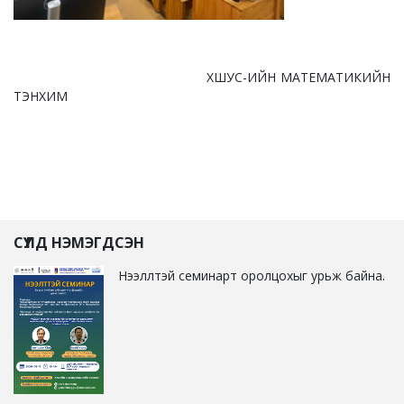
ХШУС-ИЙН МАТЕМАТИКИЙН
ТЭНХИМ
СҮҮЛД НЭМЭГДСЭН
Нээллтэй семинарт оролцохыг урьж байна.