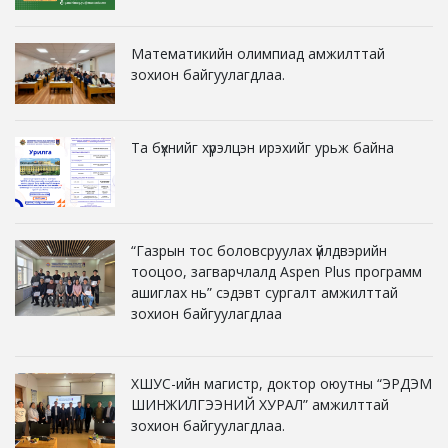
Математикийн олимпиад амжилттай
зохион байгуулагдлаа.
Та бүхнийг хүрэлцэн ирэхийг урьж байна
“Газрын тос боловсруулах үйлдвэрийн
тооцоо, загварчлалд Aspen Plus программ
ашиглах нь” сэдэвт сургалт амжилттай
зохион байгуулагдлаа
ХШУС-ийн магистр, доктор оюутны “ЭРДЭМ
ШИНЖИЛГЭЭНИЙ ХУРАЛ” амжилттай
зохион байгуулагдлаа.