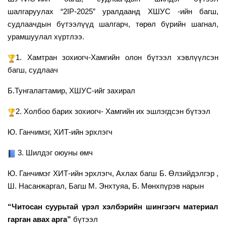
шалгаруулах “2IP-2025” уралдаанд ХШУС -ийн багш,
судлаачдын бүтээлүүд шалгарч, төрөл бүрийн шагнал,
урамшуулал хүртлээ.
1. Хамтран зохиогч-Хамгийн олон бүтээл хэвлүүлсэн
багш, судлаач
Б.Тунгалагтамир, ХШУС-ийг захирал
2. Холбоо барих зохиогч- Хамгийн их эшлэгдсэн бүтээл
Ю. Ганчимэг, ХИТ-ийн эрхлэгч
3. Шилдэг оюуны өмч
Ю. Ганчимэг ХИТ-ийн эрхлэгч, Ахлах багш Б. Өлзийдэлгэр ,
Ш. Насанжаргал, Багш М. Энхтуяа, Б. Мөнхпүрэв нарын
“Читосан суурьтай үрэл хэлбэрийн шингээгч материал
гарган авах арга”
бүтээл