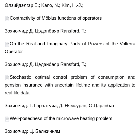
Өлзийдэлгэр
E.; Kano, N.; Kim, H.-J.;
Contractivity of Möbius functions of operators
Зохиогчид:
Д. Цэдэнбаяр Ransford, T.;
On the Real and Imaginary Parts of Powers of the Volterra
Operator
Зохиогчид:
Д. Цэдэнбаяр Ransford, T.;
Stochastic optimal control problem of consumption and
pension insurance with uncertain lifetime and its application to
real-life data
Зохиогчид: Т. Гэрэлтуяа
,
Д. Нямсүрэн, О.Цэрэнбат
Well-posedness of the microwave heating problem
Зохиогчид: Ц. Балжинням