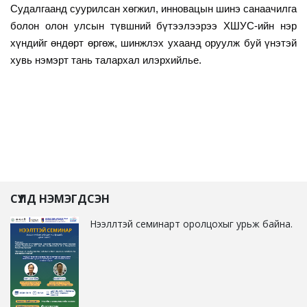
Судалгаанд суурилсан хөгжил, инновацын шинэ санаачилга
болон олон улсын түвшний бүтээлээрээ ХШУС-ийн нэр
хүндийг өндөрт өргөж, шинжлэх ухаанд оруулж буй үнэтэй
хувь нэмэрт тань талархал илэрхийлье.
СҮҮЛД НЭМЭГДСЭН
Нээллтэй семинарт оролцохыг урьж байна.