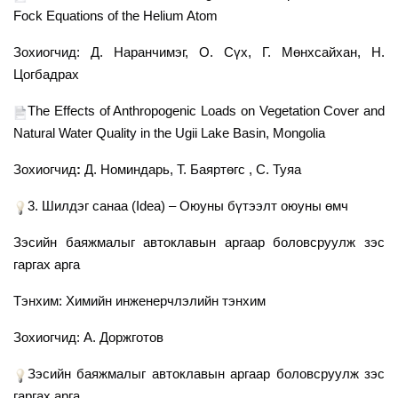
Fock Equations of the Helium Atom
Зохиогчид: Д. Наранчимэг, О. Сүх,
Г. Мөнхсайхан,
Н.
Цогбадрах
The Effects of Anthropogenic Loads on Vegetation Cover and
Natural Water Quality in the Ugii Lake Basin, Mongolia
Зохиогчид
:
Д. Номиндарь, Т. Баяртөгс
, С. Туяа
3. Шилдэг санаа (Idea) – Оюуны бүтээлт оюуны өмч
Зэсийн баяжмалыг автоклавын аргаар боловсруулж зэс
гаргах арга
Тэнхим: Химийн инженерчлэлийн тэнхим
Зохиогчид: А. Доржготов
Зэсийн баяжмалыг автоклавын аргаар боловсруулж зэс
гаргах арга