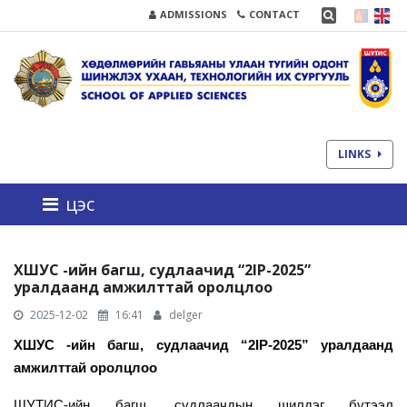
ADMISSIONS
CONTACT
LINKS
цэс
ХШУС -ийн багш, судлаачид “2IP-2025”
уралдаанд амжилттай оролцлоо
2025-12-02
16:41
delger
ХШУС -ийн багш, судлаачид “2IP-2025” уралдаанд
амжилттай оролцлоо
ШУТИС-ийн багш, судлаачдын шилдэг бүтээл