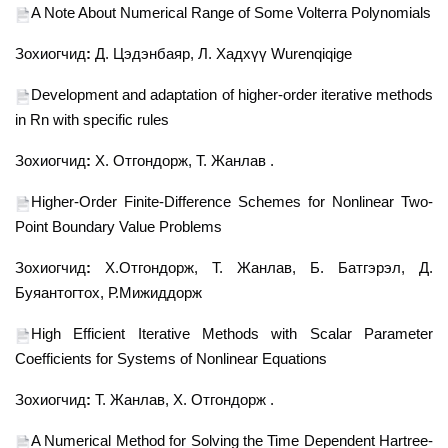
A Note About Numerical Range of Some Volterra Polynomials
Зохиогчид
:
Д. Цэдэнбаяр,
Л. Хадхүү Wurenqiqige
Development and adaptation of higher-order iterative methods
in Rn with specific rules
Зохиогчид
:
Х. Отгондорж,
Т. Жанлав .
Higher-Order Finite-Difference Schemes for Nonlinear Two-
Point Boundary Value Problems
Зохиогчид
:
Х.Отгондорж, Т. Жанлав, Б. Батгэрэл, Д.
Буяантогтох, Р.Мижиддорж
High Efficient Iterative Methods with Scalar Parameter
Coefficients for Systems of Nonlinear Equations
Зохиогчид
:
Т. Жанлав, Х. Отгондорж .
A Numerical Method for Solving the Time Dependent Hartree-