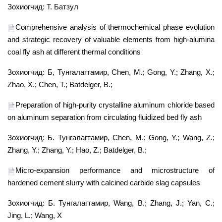
Зохиогчид: Т. Батзул
Comprehensive analysis of thermochemical phase evolution
and strategic recovery of valuable elements from high-alumina
coal fly ash at different thermal conditions
Зохиогчид: Б, Тунгалагтамир, Chen, M.; Gong, Y.; Zhang, X.;
Zhao, X.; Chen, T.; Batdelger, B.;
Preparation of high-purity crystalline aluminum chloride based
on aluminum separation from circulating fluidized bed fly ash
Зохиогчид: Б. Тунгалагтамир, Chen, M.; Gong, Y.; Wang, Z.;
Zhang, Y.; Zhang, Y.; Hao, Z.; Batdelger, B.;
Micro-expansion performance and microstructure of
hardened cement slurry with calcined carbide slag capsules
Зохиогчид:
Б. Тунгалагтамир, Wang, B.; Zhang, J.; Yan, C.;
Jing, L.; Wang, X