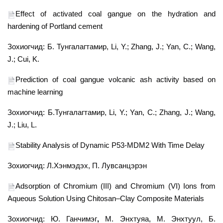
Effect of activated coal gangue on the hydration and
hardening of Portland cement
Зохиогчид: Б. Тунгалагтамир,
Li, Y.; Zhang, J.; Yan, C.; Wang,
J.; Cui, K.
Prediction of coal gangue volcanic ash activity based on
machine learning
Зохиогчид:
Б.Тунгалагтамир, Li, Y.; Yan, C.; Zhang, J.; Wang,
J.; Liu, L.
Stability Analysis of Dynamic P53-MDM2 With Time Delay
Зохиогчид:
Л.Хэнмэдэх,
П. Лувсанцэрэн
Adsorption of Chromium (III) and Chromium (VI) Ions from
Aqueous Solution Using Chitosan–Clay Composite Materials
Зохиогчид: Ю. Ганчимэг
,
М. Энхтуяа, М. Энхтуул, Б.