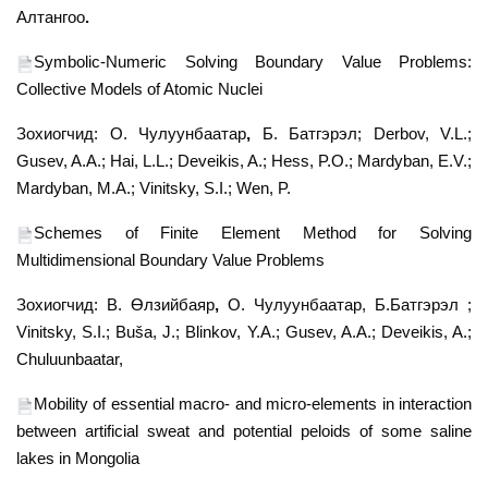
Алтангоо
.
Symbolic-Numeric Solving Boundary Value Problems:
Collective Models of Atomic Nuclei
Зохиогчид: О. Чулуунбаатар
,
Б. Батгэрэл; Derbov, V.L.;
Gusev, A.A.; Hai, L.L.; Deveikis, A.; Hess, P.O.; Mardyban, E.V.;
Mardyban, M.A.; Vinitsky, S.I.; Wen, P.
Schemes of Finite Element Method for Solving
Multidimensional Boundary Value Problems
Зохиогчид:
В. Өлзийбаяр
,
О. Чулуунбаатар, Б.Батгэрэл ;
Vinitsky, S.I.; Buša, J.; Blinkov, Y.A.; Gusev, A.A.; Deveikis, A.;
Chuluunbaatar,
Mobility of essential macro- and micro-elements in interaction
between artificial sweat and potential peloids of some saline
lakes in Mongolia