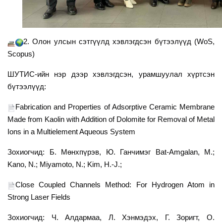
2. Олон улсын сэтгүүлд хэвлэгдсэн бүтээлүүд (WoS,
Scopus)
ШУТИС-ийн нэр дээр хэвлэгдсэн, урамшуулал хүртсэн
бүтээлүүд:
Fabrication and Properties of Adsorptive Ceramic Membrane
Made from Kaolin with Addition of Dolomite for Removal of Metal
Ions in a Multielement Aqueous System
Зохиогчид:
Б. Мөнхпүрэв,
Ю. Ганчимэг Bat-Amgalan, M.;
Kano, N.; Miyamoto, N.; Kim, H.-J.;
Close Coupled Channels Method: For Hydrogen Atom in
Strong Laser Fields
Зохиогчид:
Ч. Алдармаа, Л. Хэнмэдэх, Г. Зоригт, О.