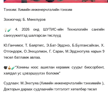
Тэнхим: Химийн инженерчлэлийн тэнхим
Зохиогчид: Б. Мөнхпүрэв
4. 2026 онд ШУТИС-ийн Технологийн сангийн
санхүүжилтэд шалгарсан төслүүд
Ю.Ганчимэг, Т. Баяртөгс, Э.Бат-Эрдэнэ, Б.Булгансайхан, Х.
Отгондорж, О.Энхцолмон, Г. Саран, М.Эрдэнэтуяа нарын 9
төсөл батламж авлаа.
“Хонины ноос ашиглан керамик суурьт биосорбент,
хаягдал ус цэвэршүүлэх боломж”
Судлаач: М.Энхтуяа (Химийн инженерчлэлийн тэнхимийн ),
Докторын дараах судлаачийн тэтгэлэгт хөтөлбөр төсөл