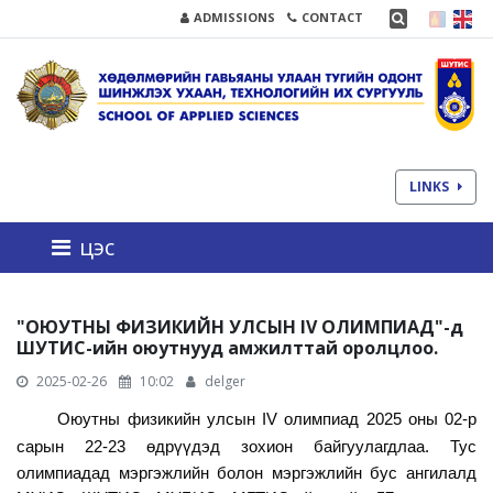
ADMISSIONS
CONTACT
LINKS
цэс
"ОЮУТНЫ ФИЗИКИЙН УЛСЫН IV ОЛИМПИАД"-д
ШУТИС-ийн оюутнууд амжилттай оролцлоо.
2025-02-26
10:02
delger
О
юутны физикийн улсын IV олимпиад
2025 оны 02-р
сарын 22-
23 өдрүүдэд
зохион байгуулагд
лаа.
Тус
олимпиадад мэргэжлийн болон мэргэжлийн бус ангилалд