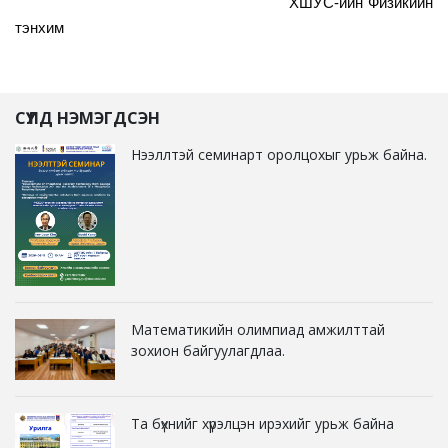
ХШУС-ийн Физикийн
тэнхим
СҮҮЛД НЭМЭГДСЭН
Нээллтэй семинарт оролцохыг урьж байна.
Математикийн олимпиад амжилттай
зохион байгуулагдлаа.
Та бүхнийг хүрэлцэн ирэхийг урьж байна