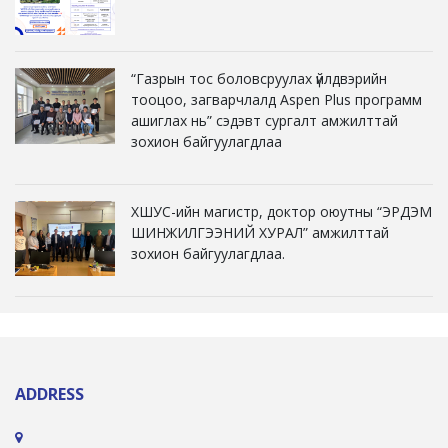
“Газрын тос боловсруулах үйлдвэрийн
тооцоо, загварчлалд Aspen Plus программ
ашиглах нь” сэдэвт сургалт амжилттай
зохион байгуулагдлаа
ХШУС-ийн магистр, доктор оюутны “ЭРДЭМ
ШИНЖИЛГЭЭНИЙ ХУРАЛ” амжилттай
зохион байгуулагдлаа.
ADDRESS