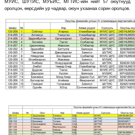
МУИС, ШУТИС, МУБИС, МГТИС-ийн нийт 57 оюутнууд
оролцон, өөрсдийн ур чадвар, оюун ухаанаа сорин оролцов.