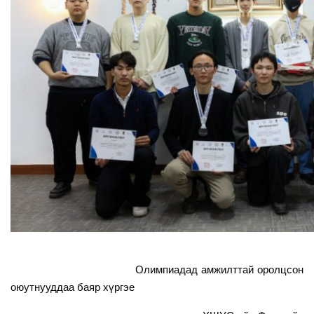
Олимп
иадад амжилттай оролцсон
оюутнууддаа баяр хүргэе