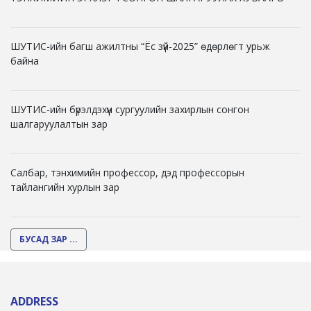
ШУТИС-ийн багш ажилтны “Ёс зүй-2025” өдөрлөгт урьж
байна
ШУТИС-ийн бүрэлдэхүүн сургуулийн захирлын сонгон
шалгаруулалтын зар
Салбар, тэнхимийн профессор, дэд профессорын
тайлангийн хурлын зар
БУСАД ЗАР ...
ADDRESS