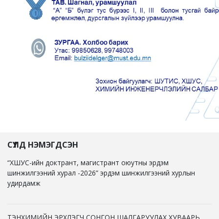
СҮҮЛД НЭМЭГДСЭН
“ХШУС-ийн доктрант, магистрант оюутны эрдэм
шинжилгээний хурал -2026” эрдэм шинжилгээний хурлын
удирдамж
ТЭНХИМИЙН ЭРХЛЭГЧ СОНГОН ШАЛГАРУУЛАХ ХУВААРЬ