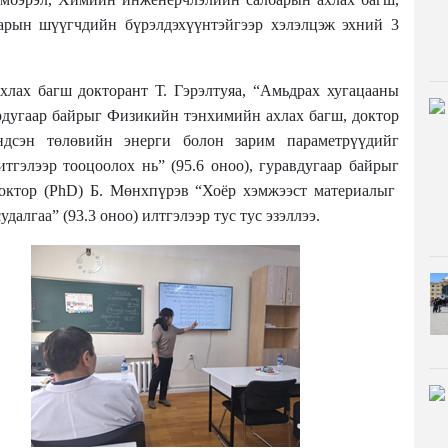
нарын шүүгчдийн бүрэлдэхүүнтэйгээр хэлэлцэж эхний 3
ахлах багш докторант Т. Гэрэлтуяа
, “Амьдрах хугацааны
рдугаар байрыг
Физикийн тэнхимийн ахлах багш, доктор
сэн төлөвийн энерги болон зарим параметрүүдийг
тгэлээр тооцоолох нь” (95.
6
оноо), гуравдугаар байрыг
октор
(PhD)
Б. Мөнхпүрэв
“Хоёр хэмжээст материалыг
далгаа” (93.
3
оноо) и
л
тгэлээр тус тус эзэллээ.