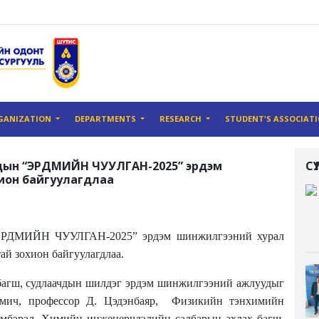
GANIZATION
DEPARTMENTS
RESEARCH
STUDENT'S ASSOCIAT
дын “ЭРДМИЙН ЧУУЛГАН-2025” эрдэм
С
ион байгуулагдлаа
“ЭРДМИЙН ЧУУЛГАН-2025” эрдэм шинжилгээний хурал
ай зохион байгуулагдлаа.
 багш, судлаачдын шилдэг эрдэм шинжилгээний
ажлуудыг
емич
, профессор
Д. Цэдэнбаяр, Физикийн тэнхимийн
эмбэрэл,
Химийн инженерчлэлийн салбарын
ахлах багш
,