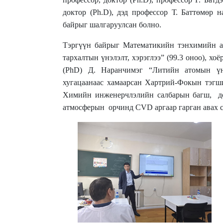
доктор (Ph.D), дэд профессор Т. Баттөмөр 
байрыг шалгаруулсан болно.
Тэргүүн байрыг
Математикийн
тэнхимийн
тархалтын үнэлэлт, хэрэглээ” (9
9
.
3
оноо), хоё
(PhD)
Д. Наранчимэг
“Литийн атомын үнд
хугацаанаас хамаарсан Хартрий-Фокын тэгши
Химийн инженерчлэлийн салбарын багш,
д
атмосферын орчинд CVD аргаар гарган авах су