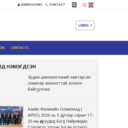
ADMISSIONS
CONTACT
LINKS
ION
CONTACTS
ҮҮЛД НЭМЭГДСЭН
Эрдэм шинжилгээний хамтарсан
семинар амжилттай зохион
байгууллаа
Азийн Физикийн Олимпиад (
APhO) 2026 нь 5 дугаар сарын 17–
25-ны өдрүүдэд Бүгд Найрамдах
Солонгос Улсын Бусан хотноо