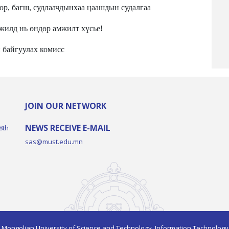
ор, багш, судлаачдын
хаа
цаашдын судалгаа
илд нь өндөр амжилт хүсье!
 байгуулах комисс
JOIN OUR NETWORK
NEWS RECEIVE E-MAIL
8th
sas@must.edu.mn
 Mongolian University of Science and Technology, Information Technology