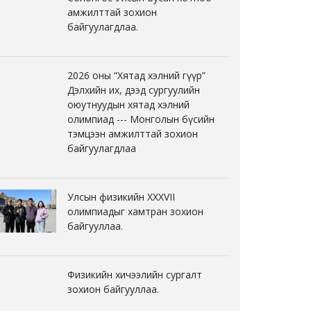
амжилттай зохион
байгуулагдлаа.
2026 оны “Хятад хэлний гүүр”
Дэлхийн их, дээд сургуулийн
оюутнуудын хятад хэлний
олимпиад --- Монголын бүсийн
тэмцээн амжилттай зохион
байгуулагдлаа
Улсын физикийн XXXVII
олимпиадыг хамтран зохион
байгууллаа.
Физикийн хичээлийн сургалт
зохион байгууллаа.