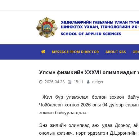
MESSAGE FROM DIRECTOR
ABOUT SAS
OR
Улсын физикийн XXXVII олимпиадыг 
2026-04-28
15:11
delger
Жил бүр уламжлал болгон зохион байгуу
Чойбалсан хотноо 2026 оны 04 дүгээр сарын
зохион байгуулагдлаа.
Энэ жилийн олимпиад анх удаа Дорнод ай
онолын физикч, нэрт эрдэмтэн Д.Цэрэнгийн 