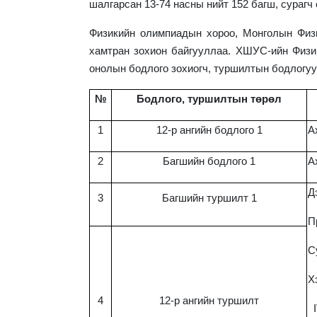
шалгарсан 13-74 насны нийт 152 багш, сурагч
Физикийн олимпиадын хороо, Монголын Фи
хамтран зохион байгууллаа. ХШУС-ийн Физи
онолын бодлого зохиогч, туршилтын бодлогу
№
Бодлого, туршилтын төрөл
1
12-р ангийн бодлого 1
А
2
Багшийн бодлого 1
А
Д
3
Багшийн туршилт 1
П
С
Х
4
12-р ангийн туршилт
I