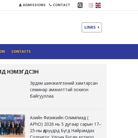
ADMISSIONS
CONTACT
LINKS
ION
CONTACTS
ҮҮЛД НЭМЭГДСЭН
Эрдэм шинжилгээний хамтарсан
семинар амжилттай зохион
байгууллаа
Азийн Физикийн Олимпиад (
APhO) 2026 нь 5 дугаар сарын 17–
25-ны өдрүүдэд Бүгд Найрамдах
Солонгос Улсын Бусан хотноо