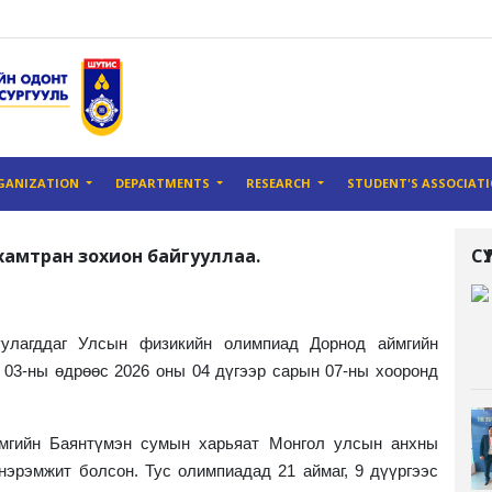
GANIZATION
DEPARTMENTS
RESEARCH
STUDENT'S ASSOCIAT
хамтран зохион байгууллаа.
С
лагддаг Улсын физикийн олимпиад Дорнод аймгийн
 03-ны өдрөөс 2026 оны 04 дүгээр сарын 07-ны хооронд
мгийн Баянтүмэн сумын харьяат Монгол улсын анхны
нэрэмжит болсон. Тус олимпиадад 21 аймаг, 9 дүүргээс