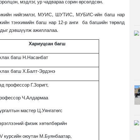
 оролцон, мэдлэг, ур чадвараа сорин өрсөлдсөн.
зикийн нийгэмлэг, МУИС, ШУТИС, МУБИС-ийн багш нар
кийн тэнхимийн багш нар 12-р анги ба багшийн төрөлд
удыг дэвшүүлж ажиллалаа.
Хариуцсан багш
хлах багш Н.Насанбат
хлах багш Х.Балт-Эрдэнэ
эд профессор Г.Зоригт,
рофессор Ч.Алдармаа
ургалтын мастер Ц.Уянгатөгс
эрэглээний физик хөтөлбөрийн
V
курсийн оюутан М.Буянбаатар,