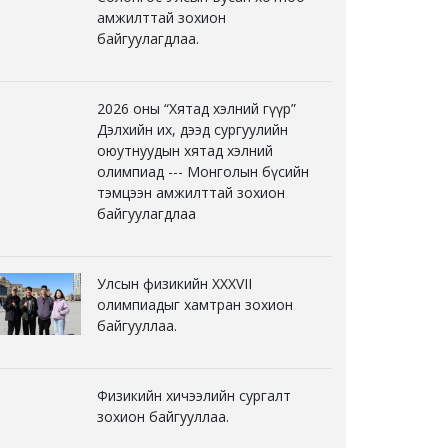
амжилттай зохион
байгуулагдлаа.
2026 оны “Хятад хэлний гүүр”
Дэлхийн их, дээд сургуулийн
оюутнуудын хятад хэлний
олимпиад --- Монголын бүсийн
тэмцээн амжилттай зохион
байгуулагдлаа
Улсын физикийн XXXVII
олимпиадыг хамтран зохион
байгууллаа.
Физикийн хичээлийн сургалт
зохион байгууллаа.