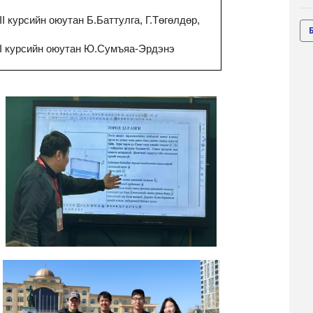
II
курсийн оюутан Б.Баттулга, Г.Төгөлдөр,
I
курсийн оюутан Ю.Сумъяа-Эрдэнэ