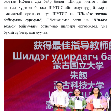
оюутан Н.Уянга Дэд байр болон “Шилдэг илтгэгч”-ийн
шагнал хүртсэн бөгөөд ШУТИС-ийн оюутнууд багаараа
амжилттай оролцсон тул ШУТИС нь “
Шилдэг зохион
байгуулагч сургууль”,
Л.Чойжилмаа багш нь “
Шилдэг
зохион байгуулагч багш
”-аар шалгарч өргөмжлөл, үнэ
бүхий зүйлээр шагнуулав.