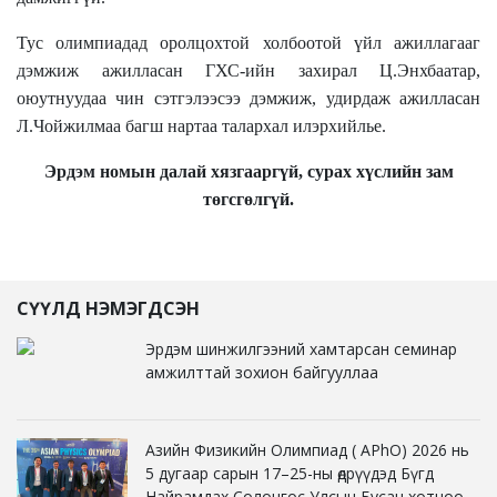
Тус олимпиадад оролцохтой холбоотой үйл ажиллагааг
дэмжиж ажилласан ГХС-ийн захирал Ц.Энхбаатар,
оюутнуудаа чин сэтгэлээсээ дэмжиж, удирдаж ажилласан
Л.Чойжилмаа багш нартаа талархал илэрхийлье.
Эрдэм номын далай хязгааргүй, сурах хүслийн зам
төгсгөлгүй.
СҮҮЛД НЭМЭГДСЭН
Эрдэм шинжилгээний хамтарсан семинар
амжилттай зохион байгууллаа
Азийн Физикийн Олимпиад ( APhO) 2026 нь
5 дугаар сарын 17–25-ны өдрүүдэд Бүгд
Найрамдах Солонгос Улсын Бусан хотноо