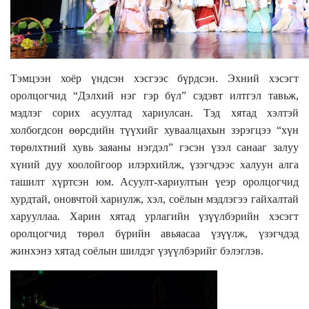
Тэмцээн хоёр үндсэн хэсгээс бүрдсэн. Эхний хэсэгт
оролцогчид “Дэлхий нэг гэр бүл” сэдэвт илтгэл тавьж,
мэдлэг сорих асуултад хариулсан. Тэд хятад хэлтэй
холбогдсон өөрсдийн түүхийг хуваалцахын зэрэгцээ “хүн
төрөлхтний хувь заяаны нэгдэл” гэсэн үзэл санааг залуу
хүний дуу хоолойгоор илэрхийлж, үзэгчдээс халуун алга
ташилт хүртсэн юм. Асуулт-хариултын үеэр оролцогчид
хурдтай, оновчтой хариулж, хэл, соёлын мэдлэгээ гайхалтай
харууллаа. Харин хятад урлагийн үзүүлбэрийн хэсэгт
оролцогчид төрөл бүрийн авьяасаа үзүүлж, үзэгчдэд
жинхэнэ хятад соёлын шилдэг үзүүлбэрийг бэлэглэв.