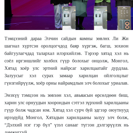
Тэмцээний дараа Элчин сайдын яамны зөвлөх Ли Жи
шагнал хүртсэн оролцогчдод баяр хүргэж, багш, зохион
байгуулагчдад талархал илэрхийлэв. Тэрээр хятад хэл нь
соёл иргэншлийг холбох гүүр болохыг онцолж, Монгол,
Хятад хоёр улс эртний найрсаг харилцаатайг дурдлаа.
Залуусыг хэл сурах замаар харилцан ойлголцлыг
гүнзгийрүүлж, хоёр орны найрамдлын элч болохыг уриалав.
Энэхүү тэмцээн нь зөвхөн хэл, авьяасын өрсөлдөөн биш,
харин улс орнуудын хоорондын сэтгэл зүрхний харилцааны
гүүр болж чадсан юм. Хятад хэл сурч буй эдгээр оюутнууд
ирээдүйд Монгол, Хятадын харилцааны залуу элч болж,
“Дэлхий нэг гэр бүл” үзэл санааг түгээн дэлгэрүүлэх нь
дамжиггүй.