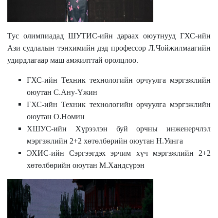
Тус олимпиадад ШУТИС-ийн дараах оюутнууд ГХС-ийн
Ази судлалын тэнхимийн дэд профессор Л.Чойжилмаагийн
удирдлагаар маш амжилттай оролцлоо.
ГХС-ийн Техник технологийн орчуулга мэргэжлийн
оюутан С.Ану-Үжин
ГХС-ийн Техник технологийн орчуулга мэргэжлийн
оюутан О.Номин
ХШУС-ийн Хүрээлэн буй орчны инженерчлэл
мэргэжлийн 2+2 хөтөлбөрийн оюутан Н.Уянга
ЭХИС-ийн Сэргээгдэх эрчим хүч мэргэжлийн 2+2
хөтөлбөрийн оюутан М.Хандсүрэн