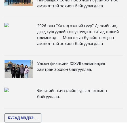
амжилттай зохион байгуулагдлаа.
2026 оны “Хятад хэлний гүүр” Дэлхийн их,
дээд сургуулийн оюутнуудын хятад хэлний
олимпиад --- Монголын бүсийн тэмцээн
амжилттай зохион байгуулагдлаа
Улсын физикийн XXXVII олимпиадыг
хамтран зохион байгууллаа.
Физикийн хичээлийн сургалт зохион
байгууллаа.
БУСАД МЭДЭЭ ...