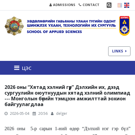
ADMISSIONS
CONTACT
LINKS
цэс
2026 оны “Хятад хэлний гүүр” Дэлхийн их, дээд
сургуулийн оюутнуудын хятад хэлний олимпиад
--- Монголын бүсийн тэмцээн амжилттай зохион
байгуулагдлаа
2026-05-04
20:56
delger
2026 оны 5-р сарын 1-ний өдөр “Дэлхий нэг гэр бүл”