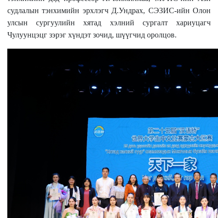
судлалын тэнхимийн эрхлэгч Д.Ундрах, СЭЗИС-ийн Ол
он
улсын сургуулийн хятад хэлний сургалт хариуцагч
Чулуунцэцг зэрэг хүндэт зочид, шүүгчид оролцов.