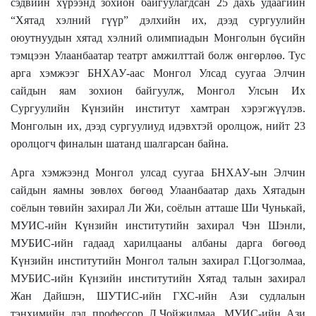
сэдвийн хүрээнд зохион байгуулагдсан 25 дахь удаагийн
“Хятад хэлний гүүр” дэлхийн их, дээд сургуулийн
оюутнуудын хятад хэлний олимпиадын Монголын бүсийн
тэмцээн Улаанбаатар театрт амжилттай болж өнгөрлөө. Тус
арга хэмжээг БНХАУ-аас Монгол Улсад суугаа Элчин
сайдын яам зохион байгуулж, Монгол Улсын Их
Сургуулийн Күнзийн институт хамтран хэрэгжүүлэв.
Монголын их, дээд сургуулиуд идэвхтэй оролцож, нийт 23
оролцогч финалын шатанд шалгарсан байна.
Арга хэмжээнд Монгол улсад суугаа БНХАУ-ын Элчин
сайдын яамны зөвлөх бөгөөд Улаанбаатар дахь Хятадын
соёлын төвийн захирал Ли Жи, соёлын атташе Ши Чунькай,
МУИС-ийн Күнзийн институтийн захирал Чэн Шэнли,
МУБИС-ийн гадаад харилцааны албаны дарга бөгөөд
Күнзийн институтийн Монгол талын захирал Г.Цогзолмаа,
МУБИС-ийн Күнзийн институтийн Хятад талын захирал
Жан Дайшэн, ШУТИС-ийн ГХС-ийн Ази судлалын
тэнхимийн дэд профессор Л.Чойжилмаа, МУИС-ийн Ази