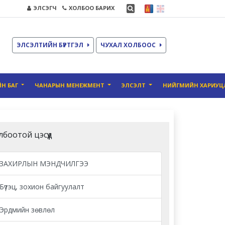
ЭЛСЭГЧ
ХОЛБОО БАРИХ
ЭЛСЭЛТИЙН БҮРТГЭЛ
ЧУХАЛ ХОЛБООС
Н БАГ
ЧАНАРЫН MЕНЕЖМЕНТ
ЭЛСЭЛТ
НИЙГМИЙН ХАРИУЦ
лбоотой цэсүүд
ЗАХИРЛЫН МЭНДЧИЛГЭЭ
Бүтэц, зохион байгуулалт
Эрдмийн зөвлөл