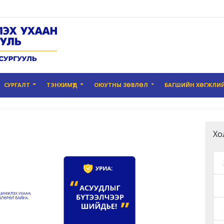
СУРГАЛТ
ТЭНХИМҮҮД
ОЮУТНЫ ЗӨВЛӨЛ
БАГШИЙН ХӨГЖЛИЙ
Хо