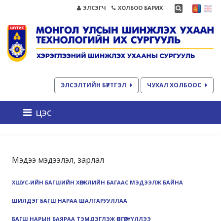
ЭЛСЭГЧ
ХОЛБОО БАРИХ
ЭЛСЭЛТИЙН БҮРТГЭЛ
ЧУХАЛ ХОЛБООС
цэс
Мэдээ мэдээлэл, зарлал
ХШУС-ИЙН БАГШИЙН ХӨГЖЛИЙН БАГААС МЭДЭЭЛЖ БАЙНА
ШИЛДЭГ БАГШ НАРАА ШАЛГАРУУЛЛАА
БАГШ НАРЫН БАЯРАА ТЭМДЭГЛЭЖ ӨНГӨРҮҮЛЛЭЭ