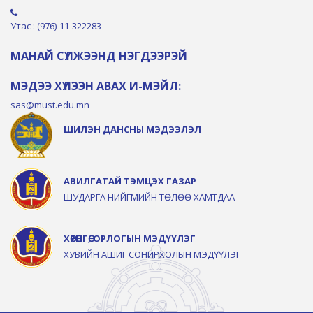
Утас : (976)-11-322283
МАНАЙ СҮЛЖЭЭНД НЭГДЭЭРЭЙ
МЭДЭЭ ХҮЛЭЭН АВАХ И-МЭЙЛ:
sas@must.edu.mn
ШИЛЭН ДАНСНЫ МЭДЭЭЛЭЛ
АВИЛГАТАЙ ТЭМЦЭХ ГАЗАР
ШУДАРГА НИЙГМИЙН ТӨЛӨӨ ХАМТДАА
ХӨРӨНГӨ, ОРЛОГЫН МЭДҮҮЛЭГ
ХУВИЙН АШИГ СОНИРХОЛЫН МЭДҮҮЛЭГ