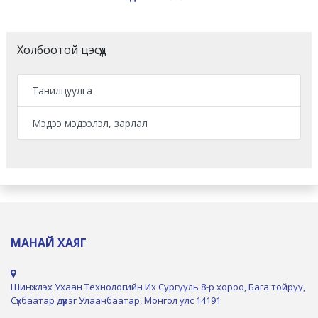
Холбоотой цэсүүд
Танилцуулга
Мэдээ мэдээлэл, зарлал
МАНАЙ ХАЯГ
Шинжлэх Ухаан Технологийн Их Сургууль 8-р хороо, Бага тойруу,
Сүхбаатар дүүрэг Улаанбаатар, Монгол улс 14191