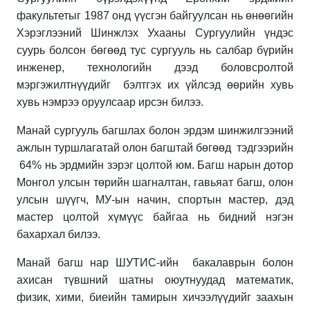
факультетыг 1987 онд үүсгэн байгуулсан нь өнөөгийн
Хэрэглээний Шинжлэх Ухааны Сургуулийн үндэс
суурь болсон бөгөөд тус сургууль нь салбар бүрийн
инженер, технологийн дээд боловсролтой
мэргэжилтнүүдийг бэлтгэх их үйлсэд өөрийн хувь
хувь нэмрээ оруулсаар ирсэн билээ.
Манай сургууль багшлах болон эрдэм шинжилгээний
ажлын туршлагатай олон багштай бөгөөд тэдгээрийн
64% нь эрдмийн зэрэг цолтой юм. Багш нарын дотор
Монгол улсын төрийн шагналтан, гавьяат багш, олон
улсын шүүгч, МУ-ын начин, спортын мастер, дэд
мастер цолтой хүмүүс байгаа нь бидний нэгэн
бахархал билээ.
Манай багш нар ШУТИС-ийн бакалаврын болон
ахисан түвшний шатны оюутнуудад математик,
физик, хими, биеийн тамирын хичээлүүдийг заахын