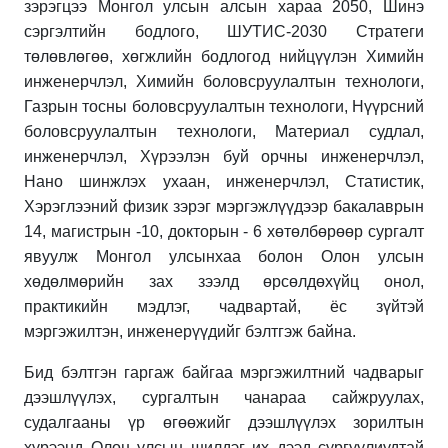
зэрэгцээ Монгол улсын алсын хараа 2050, Шинэ
сэргэлтийн бодлого, ШУТИС-2030 Стратеги
төлөвлөгөө, хөгжлийн бодлогод нийцүүлэн Химийн
инженерчлэл, Химийн боловсруулалтын технологи,
Газрын тосны боловсруулалтын технологи, Нүүрсний
боловсруулалтын технологи, Материал судлал,
инженерчлэл, Хүрээлэн буй орчны инженерчлэл,
Нано шинжлэх ухаан, инженерчлэл, Статистик,
Хэрэглээний физик зэрэг мэргэжлүүдээр бакалаврын
14, магистрын -10, докторын - 6 хөтөлбөрөөр сургалт
явуулж Монгол улсынхаа болон Олон улсын
хөдөлмөрийн зах зээлд өрсөлдөхүйц онол,
практикийн мэдлэг, чадвартай, ёс зүйтэй
мэргэжилтэн, инженерүүдийг бэлтгэж байна.
Бид бэлтгэн гаргаж байгаа мэргэжилтний чадварыг
дээшлүүлэх, сургалтын чанараа сайжруулах,
судалгааны үр өгөөжийг дээшлүүлэх зорилтын
хүрээнд Олон улсын шилдэг их дээд сургуулиудтай