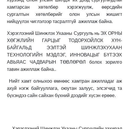
хамтарсан хөтөлбөр хэрэгжүүлж, өөрсдийн
сургалтын хөтөлбөрийг олон улсын жишигт
нийцүүлэх чиглэлээр тасралтгүй ажиллаж байна.
Хэрэглээний Шинжлэх Ухааны Сургууль нь ЭХ ОРНЫ
ХӨГЖЛИЙН ГАРЦЫГ ТОДОРХОЙЛОХ ХҮН-
БАЙГАЛЬД ЭЭЛТЭЙ ШИНЖЛЭХУХААН
ТЕХНОЛОГИЙН МЭДЛЭГ, ИННОВАЦЫГ БҮТЭЭХ
АВЬЯАС ЧАДВАРЫН ТӨВЛӨРӨЛ болох зорилго
тавин ажиллаж байна..
Нийт хамт олныхоо өмнөөс хамтран ажилладаг аж
ахуй нэгж байгууллага, оюутан залуус, элсэгчид та
бүхэндээ сайн сайхан бүхний дээдийг хүсэн ерөөе.
Хэрэглээний Шинжлэх Ухааны Сургуулийн захирал