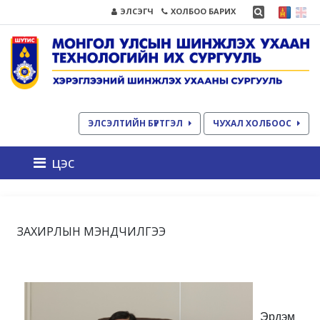
ЭЛСЭГЧ
ХОЛБОО БАРИХ
ЭЛСЭЛТИЙН БҮРТГЭЛ
ЧУХАЛ ХОЛБООС
цэс
ЗАХИРЛЫН МЭНДЧИЛГЭЭ
Эрдэм