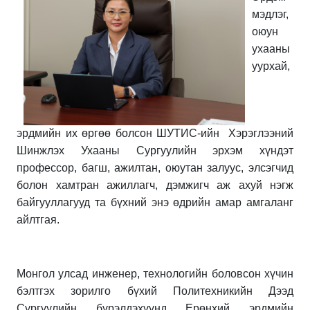
мэдлэг,
оюун
ухааны
уурхай,
эрдмийн их өргөө болсон ШУТИС-ийн Хэрэглээний
Шинжлэх Ухааны Сургуулийн эрхэм хүндэт
профессор, багш, ажилтан, оюутан залуус, элсэгчид
болон хамтран ажиллагч, дэмжигч аж ахуй нэгж
байгууллагууд та бүхний энэ өдрийн амар амгаланг
айлтгая.
Монгол улсад инженер, технологийн боловсон хүчин
бэлтгэх зорилго бүхий Политехникийн Дээд
Сургуулийн бүрэлдэхүүнд Ерөнхий эрдмийн