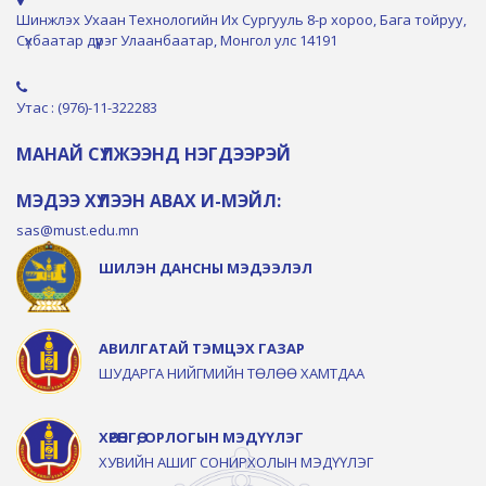
Шинжлэх Ухаан Технологийн Их Сургууль 8-р хороо, Бага тойруу,
Сүхбаатар дүүрэг Улаанбаатар, Монгол улс 14191
Утас : (976)-11-322283
МАНАЙ СҮЛЖЭЭНД НЭГДЭЭРЭЙ
МЭДЭЭ ХҮЛЭЭН АВАХ И-МЭЙЛ:
sas@must.edu.mn
ШИЛЭН ДАНСНЫ МЭДЭЭЛЭЛ
АВИЛГАТАЙ ТЭМЦЭХ ГАЗАР
ШУДАРГА НИЙГМИЙН ТӨЛӨӨ ХАМТДАА
ХӨРӨНГӨ, ОРЛОГЫН МЭДҮҮЛЭГ
ХУВИЙН АШИГ СОНИРХОЛЫН МЭДҮҮЛЭГ