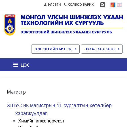
ЭЛСЭГЧ
ХОЛБОО БАРИХ
ЭЛСЭЛТИЙН БҮРТГЭЛ
ЧУХАЛ ХОЛБООС
цэс
Магистр
ХШУС нь магистрын 11 сургалтын хөтөлбөр
хэрэгжүүлдэг.
Химийн инженерчлэл