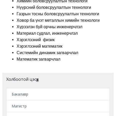
Химийн боловсруулалтын технологи
Нүүрсний боловсруулалтын технологи
Газрын тосны боловсруулалтын технологи
Ховор ба үнэт металлын химийн технологи
Хүрээлэн буй орчны инженерчлэл
Материал судлал, инженерчлэл
Хэрэглээний физик
Хэрэглээний математик
Системийн динамик загварчлал
Математик загварчлал
Холбоотой цэсүүд
Бакалавр
Магистр