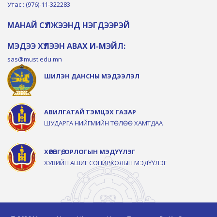
Утас : (976)-11-322283
МАНАЙ СҮЛЖЭЭНД НЭГДЭЭРЭЙ
МЭДЭЭ ХҮЛЭЭН АВАХ И-МЭЙЛ:
sas@must.edu.mn
ШИЛЭН ДАНСНЫ МЭДЭЭЛЭЛ
АВИЛГАТАЙ ТЭМЦЭХ ГАЗАР
ШУДАРГА НИЙГМИЙН ТӨЛӨӨ ХАМТДАА
ХӨРӨНГӨ, ОРЛОГЫН МЭДҮҮЛЭГ
ХУВИЙН АШИГ СОНИРХОЛЫН МЭДҮҮЛЭГ