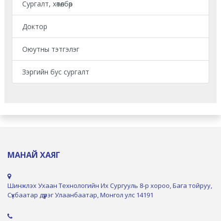
Сургалт, хөтөлбөр
Доктор
Оюутны тэтгэлэг
Зэргийн бус сургалт
МАНАЙ ХАЯГ
Шинжлэх Ухаан Технологийн Их Сургууль 8-р хороо, Бага тойруу,
Сүхбаатар дүүрэг Улаанбаатар, Монгол улс 14191