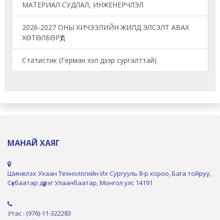
МАТЕРИАЛ СУДЛАЛ, ИНЖЕНЕРЧЛЭЛ
2026-2027 ОНЫ ХИЧЭЭЛИЙН ЖИЛД ЭЛСЭЛТ АВАХ
ХӨТӨЛБӨРҮҮД
Статистик (Герман хэл дээр сургалттай)
МАНАЙ ХАЯГ
Шинжлэх Ухаан Технологийн Их Сургууль 8-р хороо, Бага тойруу,
Сүхбаатар дүүрэг Улаанбаатар, Монгол улс 14191
Утас : (976)-11-322283