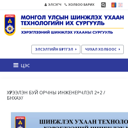
ЭЛСЭГЧ
ХОЛБОО БАРИХ
ЭЛСЭЛТИЙН БҮРТГЭЛ
ЧУХАЛ ХОЛБООС
цэс
ХҮРЭЭЛЭН БУЙ ОРЧНЫ ИНЖЕНЕРЧЛЭЛ 2+2 /
БНХАУ/