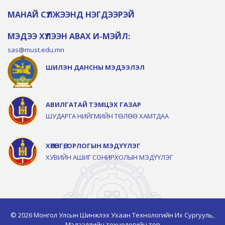
МАНАЙ СҮЛЖЭЭНД НЭГДЭЭРЭЙ
МЭДЭЭ ХҮЛЭЭН АВАХ И-МЭЙЛ:
sas@must.edu.mn
ШИЛЭН ДАНСНЫ МЭДЭЭЛЭЛ
АВИЛГАТАЙ ТЭМЦЭХ ГАЗАР
ШУДАРГА НИЙГМИЙН ТӨЛӨӨ ХАМТДАА
ХӨРӨНГӨ, ОРЛОГЫН МЭДҮҮЛЭГ
ХУВИЙН АШИГ СОНИРХОЛЫН МЭДҮҮЛЭГ
© 2026 Монгол Улсын Шинжлэх Ухаан Технологийн Их Сургууль,
Мэдээллийн технологийн төв