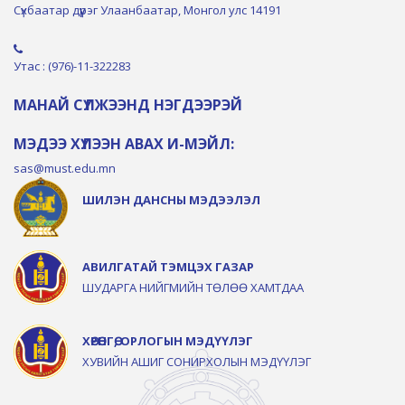
Сүхбаатар дүүрэг Улаанбаатар, Монгол улс 14191
Утас : (976)-11-322283
МАНАЙ СҮЛЖЭЭНД НЭГДЭЭРЭЙ
МЭДЭЭ ХҮЛЭЭН АВАХ И-МЭЙЛ:
sas@must.edu.mn
ШИЛЭН ДАНСНЫ МЭДЭЭЛЭЛ
АВИЛГАТАЙ ТЭМЦЭХ ГАЗАР
ШУДАРГА НИЙГМИЙН ТӨЛӨӨ ХАМТДАА
ХӨРӨНГӨ, ОРЛОГЫН МЭДҮҮЛЭГ
ХУВИЙН АШИГ СОНИРХОЛЫН МЭДҮҮЛЭГ