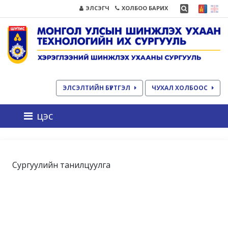
ЭЛСЭГЧ
ХОЛБОО БАРИХ
ЭЛСЭЛТИЙН БҮРТГЭЛ
ЧУХАЛ ХОЛБООС
цэс
Сургуулийн танилцуулга