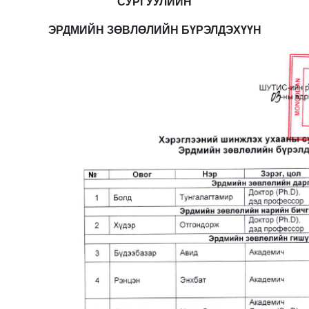
СУРГУУЛИЙН
ЭРДМИЙН ЗӨВЛӨЛИЙН БҮРЭЛДЭХҮҮН