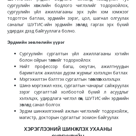
сургуулийн хөгжлийн бодлого чиглэлийг тодорхойлох,
сургуулийн үйл ажиллагааны эрх зүйн хэм хэмжээг
тодотгон батлах, эрдмийн зэрэг, цол, шагнал олгуулах
саналыг ШУТИС-ийн эрдмийн зөвлөлд гаргах эрх бүхий
удирдах дээд байгууллага болно.
Эрдмийн зөвлөлийн үүрэг
Сургуулийн сургалтын үйл ажиллагааны хэтийн
болон ойрын төлөвийг тодорхойлох
Нийт профессор багш, оюутан, ажилтнуудын
баримталж ажиллах дүрэм журмыг хэлэлцэн батлах
Мэргэжилтэн бэлтгэх сургалтын төлөвлөгөөг хэлэлцэх
Шинэ мэргэжил нээх, сургалтын чанарыг сайжруулах
зэрэг сургалттай холбоотой бүхий л асуудлыг
хэлэлцэх, удирдлага чиглэл өгөх, ШУТИС-ийн эрдмийн
зөвлөлд санал болгох
Эрдэм шинжилгээний ажлын чиглэлийг тодорхойлж,
магистр, докторын сургалтыг зохион байгуулах
ХЭРЭГЛЭЭНИЙ ШИНЖЛЭХ УХААНЫ