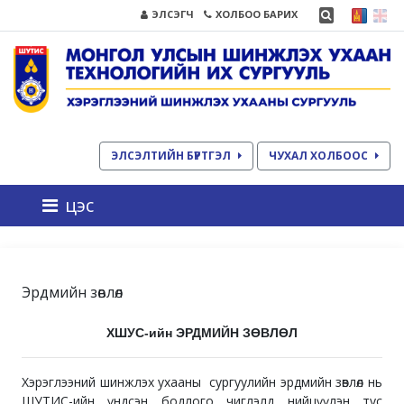
ЭЛСЭГЧ
ХОЛБОО БАРИХ
ЭЛСЭЛТИЙН БҮРТГЭЛ
ЧУХАЛ ХОЛБООС
цэс
Эрдмийн зөвлөл
ХШУС-ийн ЭРДМИЙН ЗӨВЛӨЛ
Хэрэглээний шинжлэх ухааны сургуулийн эрдмийн зөвлөл нь
ШУТИС-ийн үндсэн бодлого чиглэлд нийцүүлэн тус