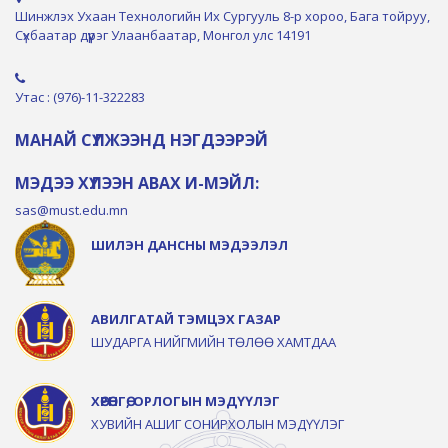
Шинжлэх Ухаан Технологийн Их Сургууль 8-р хороо, Бага тойруу,
Сүхбаатар дүүрэг Улаанбаатар, Монгол улс 14191
Утас : (976)-11-322283
МАНАЙ СҮЛЖЭЭНД НЭГДЭЭРЭЙ
МЭДЭЭ ХҮЛЭЭН АВАХ И-МЭЙЛ:
sas@must.edu.mn
ШИЛЭН ДАНСНЫ МЭДЭЭЛЭЛ
АВИЛГАТАЙ ТЭМЦЭХ ГАЗАР
ШУДАРГА НИЙГМИЙН ТӨЛӨӨ ХАМТДАА
ХӨРӨНГӨ, ОРЛОГЫН МЭДҮҮЛЭГ
ХУВИЙН АШИГ СОНИРХОЛЫН МЭДҮҮЛЭГ