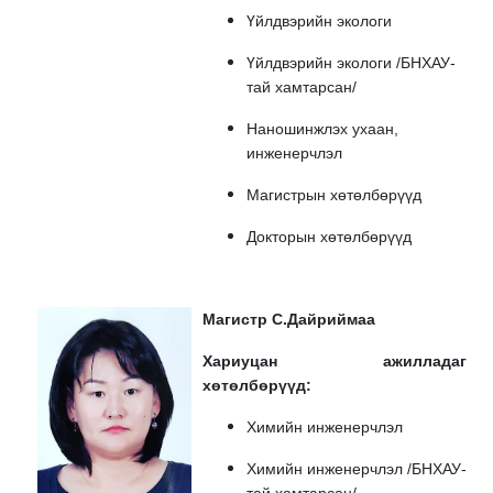
Үйлдвэрийн экологи
Үйлдвэрийн экологи /БНХАУ-
тай хамтарсан/
Наношинжлэх ухаан,
инженерчлэл
Магистрын хөтөлбөрүүд
Докторын хөтөлбөрүүд
Магистр С.Дайриймаа
Хариуцан ажилладаг
хөтөлбөрүүд:
Химийн инженерчлэл
Химийн инженерчлэл /БНХАУ-
тай хамтарсан/