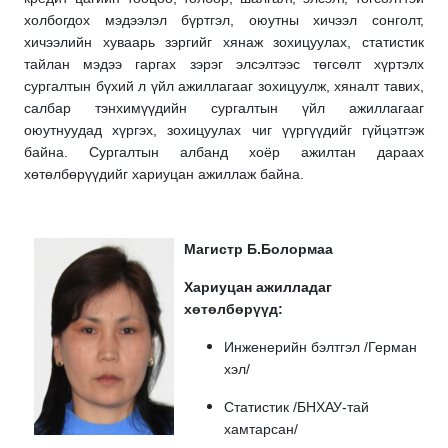
холбогдох мэдээлэл бүртгэл, оюутны хичээл сонголт,
хичээлийн хуваарь зэргийг хянаж зохицуулах, статистик
тайлан мэдээ гаргах зэрэг элсэлтээс төгсөлт хүртэлх
сургалтын бүхий л үйл ажиллагааг зохицуулж, хяналт тавих,
салбар тэнхимүүдийн сургалтын үйл ажиллагааг
оюутнуудад хүргэх, зохицуулах чиг үүргүүдийг гүйцэтгэж
байна. Сургалтын албанд хоёр ажилтан дараах
хөтөлбөрүүдийг хариуцан ажиллаж байна.
Магистр Б.Болормаа
Хариуцан ажилладаг
хөтөлбөрүүд:
И
нженерийн бэлтгэл /Герман
хэл/
Статистик /БНХАУ-тай
хамтарсан/