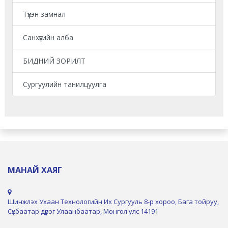
Түүхэн замнал
Санхүүгийн алба
БИДНИЙ ЗОРИЛТ
Сургуулийн танилцуулга
МАНАЙ ХАЯГ
Шинжлэх Ухаан Технологийн Их Сургууль 8-р хороо, Бага тойруу,
Сүхбаатар дүүрэг Улаанбаатар, Монгол улс 14191