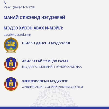
Утас : (976)-11-322283
МАНАЙ СҮЛЖЭЭНД НЭГДЭЭРЭЙ
МЭДЭЭ ХҮЛЭЭН АВАХ И-МЭЙЛ:
sas@must.edu.mn
ШИЛЭН ДАНСНЫ МЭДЭЭЛЭЛ
АВИЛГАТАЙ ТЭМЦЭХ ГАЗАР
ШУДАРГА НИЙГМИЙН ТӨЛӨӨ ХАМТДАА
ХӨРӨНГӨ, ОРЛОГЫН МЭДҮҮЛЭГ
ХУВИЙН АШИГ СОНИРХОЛЫН МЭДҮҮЛЭГ