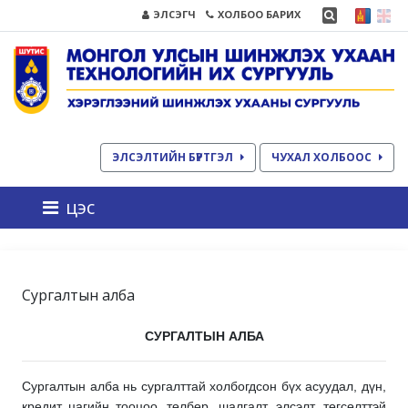
ЭЛСЭГЧ
ХОЛБОО БАРИХ
ЭЛСЭЛТИЙН БҮРТГЭЛ
ЧУХАЛ ХОЛБООС
цэс
Сургалтын алба
СУРГАЛТЫН АЛБА
Сургалтын алба нь сургалттай холбогдсон бүх асуудал, дүн,
кредит цагийн тооцоо, төлбөр, шалгалт, элсэлт, төгсөлттэй