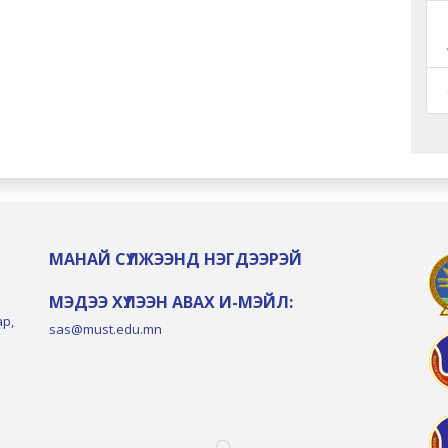
МАНАЙ СҮЛЖЭЭНД НЭГДЭЭРЭЙ
МЭДЭЭ ХҮЛЭЭН АВАХ И-МЭЙЛ:
ар,
sas@must.edu.mn