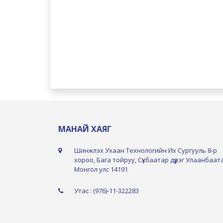
МАНАЙ ХАЯГ
Шинжлэх Ухаан Технологийн Их Сургууль 8-р
хороо, Бага тойруу, Сүхбаатар дүүрэг Улаанбаат
Монгол улс 14191
Утас : (976)-11-322283