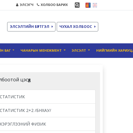
ЭЛСЭГЧ
ХОЛБОО БАРИХ
ЭЛСЭЛТИЙН БҮРТГЭЛ
ЧУХАЛ ХОЛБООС
Н БАГ
ЧАНАРЫН MЕНЕЖМЕНТ
ЭЛСЭЛТ
НИЙГМИЙН ХАРИУЦ
лбоотой цэсүүд
СТАТИСТИК
СТАТИСТИК 2+2 /БНХАУ/
ХЭРЭГЛЭЭНИЙ ФИЗИК