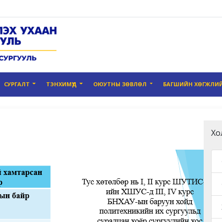
СУРГАЛТ
ТЭНХИМҮҮД
ОЮУТНЫ ЗӨВЛӨЛ
БАГШИЙН ХӨГЖЛИЙ
Хо