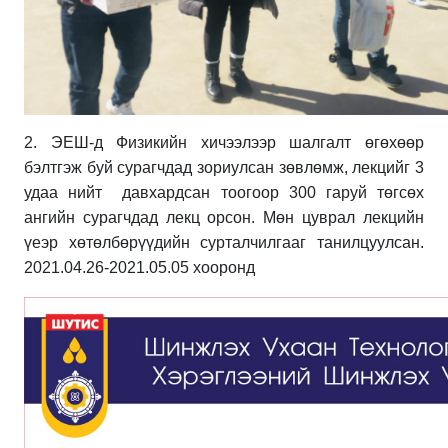
2. ЭЕШ-д Физикийн хичээлээр шалгалт өгөхөөр
бэлтгэж буй сурагчдад зориулсан зөвлөмж, лекцийг 3
удаа нийт давхардсан тоогоор 300 гаруй төгсөх
ангийн сурагчдад лекц орсон. Мөн цуврал лекцийн
үеэр хөтөлбөрүүдийн сурталчилгааг танилцуулсан.
2021.04.26-2021.05.05 хооронд