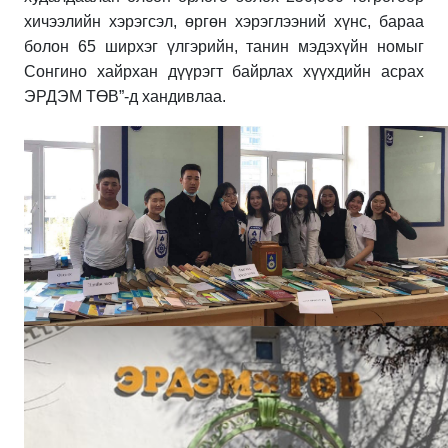
хичээлийн хэрэгсэл, өргөн хэрэглээний хүнс, бараа
болон 65 ширхэг үлгэрийн, танин мэдэхүйн номыг
Сонгино хайрхан дүүрэгт байрлах хүүхдийн асрах
Э
РДЭМ ТӨВ”-д хандивлаа.