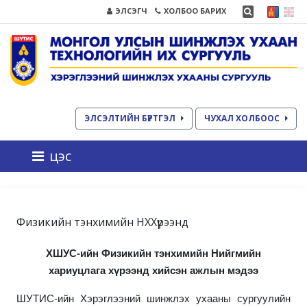
ЭЛСЭГЧ
ХОЛБОО БАРИХ
ЭЛСЭЛТИЙН БҮРТГЭЛ
ЧУХАЛ ХОЛБООС
цэс
Физикийн тэнхимийн НХХүрээнд
ХШУС-ийн Физикийн тэнхимийн Нийгмийн
хариуцлага хүрээнд хийсэн ажлын мэдээ
ШУТИС-ийн Хэрэглээний шинжлэх ухааны сургуулийн