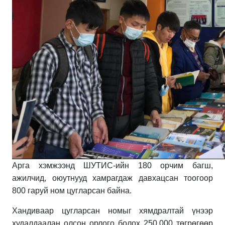
Арга хэмжээнд ШУТИС-ийн 180 орчим багш,
ажилчид, оюутнууд хамрагдаж давхацсан тоогоор
800 гаруй ном цугларсан байна.
Хандиваар цугларсан номыг хямдралтай үнээр
худалдаалан олсон орлого болох 250,000 төгрөгөөр