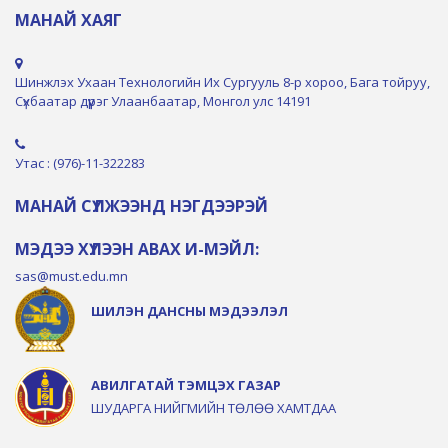
МАНАЙ ХАЯГ
Шинжлэх Ухаан Технологийн Их Сургууль 8-р хороо, Бага тойруу,
Сүхбаатар дүүрэг Улаанбаатар, Монгол улс 14191
Утас : (976)-11-322283
МАНАЙ СҮЛЖЭЭНД НЭГДЭЭРЭЙ
МЭДЭЭ ХҮЛЭЭН АВАХ И-МЭЙЛ:
sas@must.edu.mn
ШИЛЭН ДАНСНЫ МЭДЭЭЛЭЛ
АВИЛГАТАЙ ТЭМЦЭХ ГАЗАР
ШУДАРГА НИЙГМИЙН ТӨЛӨӨ ХАМТДАА