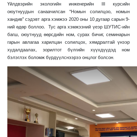
Үйлдвэрийн экологийн инженерийн III курсийн
оюутнуудын санаачилсан “Номын солилцоо, номын
хандив” сэдэвт арга хэмжээ 2020 оны 10 дугаар сарын 9-
ний өдөр боллоо. Тус арга хэмжээний үеэр ШУТИС-ийн
багш, оюутнууд өөрсдийн ном, сурах бичиг, семинарын
гарын авлагаа харилцан солилцох, хямдралтай үнээр
худалдаалах, зорилтот бүлгийн хүүхдүүдэд ном
бэлэглэх боломж бүрдүүлснээрээ онцлог болсон
.