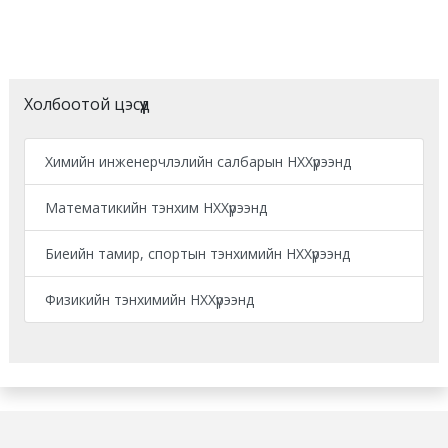
Холбоотой цэсүүд
Химийн инженерчлэлийн салбарын НХХүрээнд
Математикийн тэнхим НХХүрээнд
Биеийн тамир, спортын тэнхимийн НХХүрээнд
Физикийн тэнхимийн НХХүрээнд