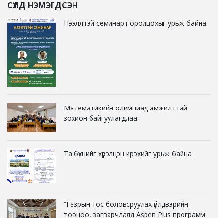
СҮҮЛД НЭМЭГДСЭН
Нээллтэй семинарт оролцохыг урьж байна.
Математикийн олимпиад амжилттай
зохион байгуулагдлаа.
Та бүхнийг хүрэлцэн ирэхийг урьж байна
“Газрын тос боловсруулах үйлдвэрийн
тооцоо, загварчлалд Aspen Plus программ