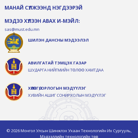
МАНАЙ СҮЛЖЭЭНД НЭГДЭЭРЭЙ
МЭДЭЭ ХҮЛЭЭН АВАХ И-МЭЙЛ:
sas@must.edu.mn
ШИЛЭН ДАНСНЫ МЭДЭЭЛЭЛ
АВИЛГАТАЙ ТЭМЦЭХ ГАЗАР
ШУДАРГА НИЙГМИЙН ТӨЛӨӨ ХАМТДАА
ХӨРӨНГӨ, ОРЛОГЫН МЭДҮҮЛЭГ
ХУВИЙН АШИГ СОНИРХОЛЫН МЭДҮҮЛЭГ
© 2026 Монгол Улсын Шинжлэх Ухаан Технологийн Их Сургууль,
Мэдээллийн технологийн төв