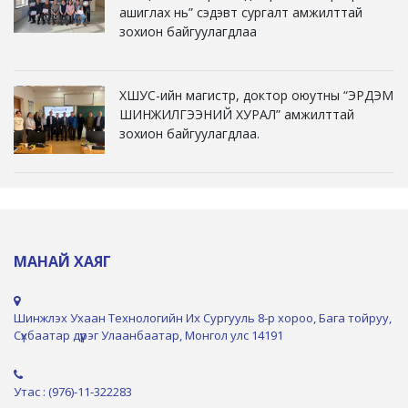
ашиглах нь” сэдэвт сургалт амжилттай
зохион байгуулагдлаа
ХШУС-ийн магистр, доктор оюутны “ЭРДЭМ
ШИНЖИЛГЭЭНИЙ ХУРАЛ” амжилттай
зохион байгуулагдлаа.
МАНАЙ ХАЯГ
Шинжлэх Ухаан Технологийн Их Сургууль 8-р хороо, Бага тойруу,
Сүхбаатар дүүрэг Улаанбаатар, Монгол улс 14191
Утас : (976)-11-322283