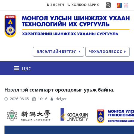
ЭЛСЭГЧ
ХОЛБОО БАРИХ
ЭЛСЭЛТИЙН БҮРТГЭЛ
ЧУХАЛ ХОЛБООС
цэс
Нээллтэй семинарт оролцохыг урьж байна.
2026-06-05
10:16
delger