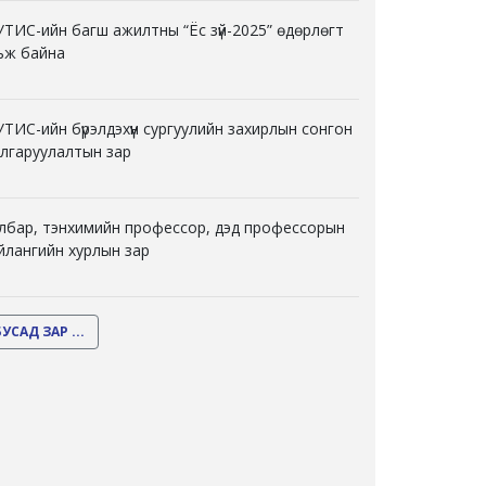
ТИС-ийн багш ажилтны “Ёс зүй-2025” өдөрлөгт
ьж байна
ТИС-ийн бүрэлдэхүүн сургуулийн захирлын сонгон
лгаруулалтын зар
лбар, тэнхимийн профессор, дэд профессорын
йлангийн хурлын зар
БУСАД ЗАР ...