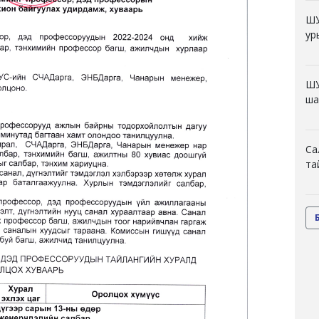
ШУ
ур
ШУ
ша
Са
та