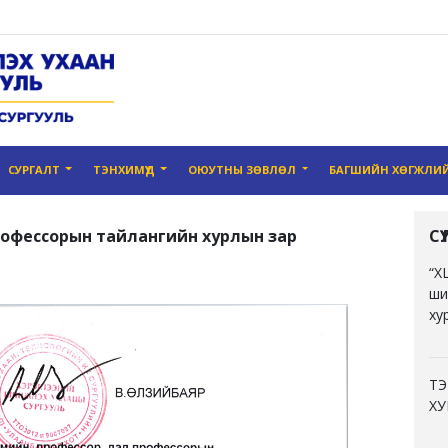
СУРГАЛТ
ТЭНХИМҮҮД
ОЮУТНЫ ЗӨВЛӨЛ
БАГШИЙН ХӨГЖЛИЙ
рофессорын тайлангийн хурлын зар
С
“Х
ши
ху
ТЭ
ХУ