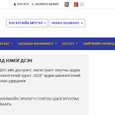
ЭЛСЭГЧ
ХОЛБОО БАРИХ
ЭЛСЭЛТИЙН БҮРТГЭЛ
ЧУХАЛ ХОЛБООС
Н БАГ
ЧАНАРЫН MЕНЕЖМЕНТ
ЭЛСЭЛТ
НИЙГМИЙН ХАРИУЦ
ҮҮЛД НЭМЭГДСЭН
ШУС-ийн доктрант, магистрант оюутны эрдэм
нжилгээний хурал -2026” эрдэм шинжилгээний
рлын удирдамж
НХИМИЙН ЭРХЛЭГЧ СОНГОН ШАЛГАРУУЛАХ
ВААРЬ