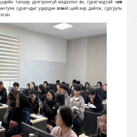
дийн талаар дэлгэрэнгүй мэдээлэл өгч, сурагчидтай чөлөөт
нтуяа сурагчдыг удирдан өглөөний цайгаар дайлж, сургууль
лсан.