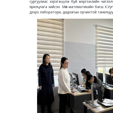
сургуулиас хэрэгжүүлж буй мэргэжлийн чиглэлүү
ярилцлага хийсэн. Мөн математикийн багш Х.Ууга
дээрх лаборатори, дадлагын орчинтой танилцуу