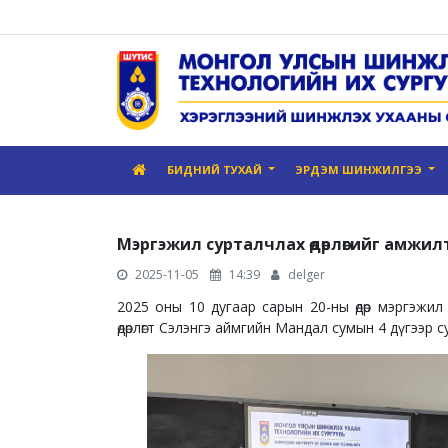
БИДНИЙ ТУХАЙ
ЭРДЭМ ШИНЖИЛГЭЭ
Мэргэжил сурталчлах өдөрлөгийг амжил
2025-11-05
14:39
delger
2025 оны 10 дугаар сарын 20-ны өдөр мэргэжил 
өдөрлөгт Сэлэнгэ аймгийн Мандал сумын 4 дүгээр 