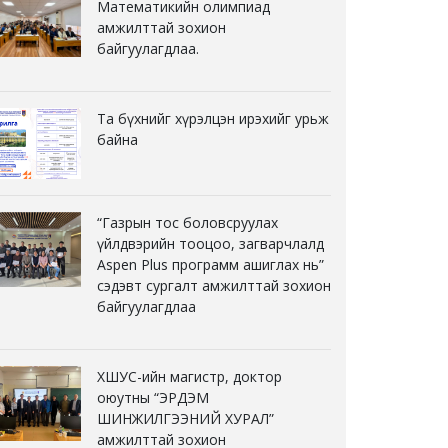
Математикийн олимпиад
амжилттай зохион
байгуулагдлаа.
Та бүхнийг хүрэлцэн ирэхийг урьж
байна
“Газрын тос боловсруулах
үйлдвэрийн тооцоо, загварчлалд
Aspen Plus программ ашиглах нь”
сэдэвт сургалт амжилттай зохион
байгуулагдлаа
ХШУС-ийн магистр, доктор
оюутны “ЭРДЭМ
ШИНЖИЛГЭЭНИЙ ХУРАЛ”
амжилттай зохион