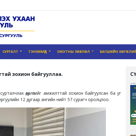
СУРГАЛТ
ТЭНХИМҮҮД
ОЮУТНЫ ЗӨВЛӨЛ
БАГШИЙН ХӨГЖЛИЙ
ттай зохион байгууллаа.
С
сурталчлах өдөрлөгийг амжилттай зохион байгуулсан ба уг
сургуулийн 12 дугаар ангийн нийт 57 сурагч оролцлоо.