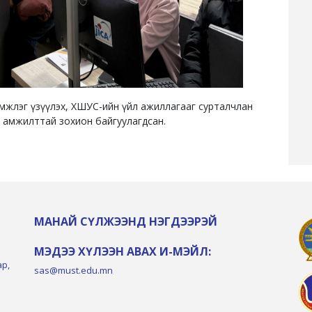
 дэмжлэг үзүүлэх, ХШУС-ийн үйл ажиллагааг сурталчлан
агуу амжилттай зохион байгуулагдсан.
МАНАЙ СҮЛЖЭЭНД НЭГДЭЭРЭЙ
МЭДЭЭ ХҮЛЭЭН АВАХ И-МЭЙЛ:
ар,
sas@must.edu.mn