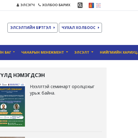
ЭЛСЭГЧ
ХОЛБОО БАРИХ
ЭЛСЭЛТИЙН БҮРТГЭЛ
ЧУХАЛ ХОЛБООС
Н БАГ
ЧАНАРЫН MЕНЕЖМЕНТ
ЭЛСЭЛТ
НИЙГМИЙН ХАРИУЦ
ҮҮЛД НЭМЭГДСЭН
Нээллтэй семинарт оролцохыг
урьж байна.