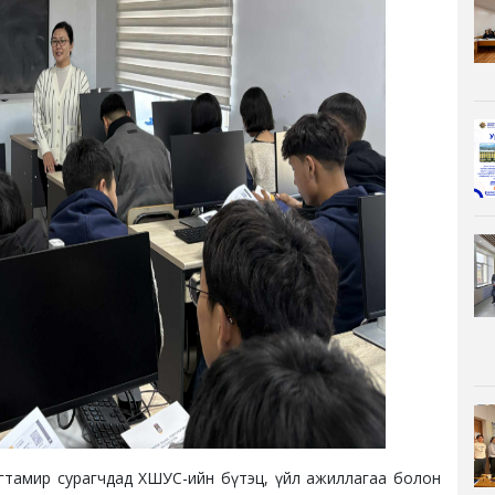
лагтамир сурагчдад ХШУС-ийн бүтэц, үйл ажиллагаа болон