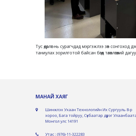
Тус өдөрлөг нь сурагчдад мэргэжлээ зөв сонгоход
таниулах зорилготой байсан бөгөөд төлөвлөгөөний д
МАНАЙ ХАЯГ
Шинжлэх Ухаан Технологийн Их Сургууль 8-р
хороо, Бага тойруу, Сүхбаатар дүүрэг Улаанбаат
Монгол улс 14191
Утас : (976)-11-322283