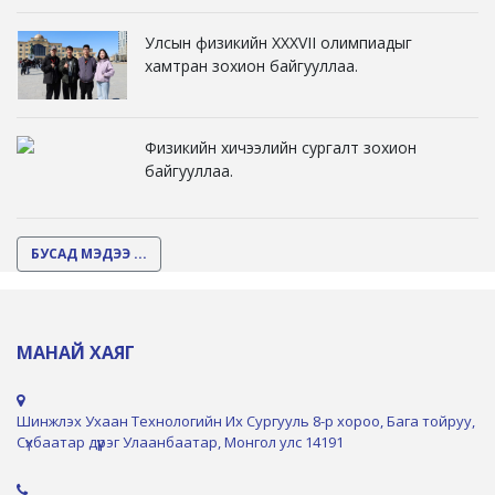
Улсын физикийн XXXVII олимпиадыг
хамтран зохион байгууллаа.
Физикийн хичээлийн сургалт зохион
байгууллаа.
БУСАД МЭДЭЭ ...
МАНАЙ ХАЯГ
Шинжлэх Ухаан Технологийн Их Сургууль 8-р хороо, Бага тойруу,
Сүхбаатар дүүрэг Улаанбаатар, Монгол улс 14191