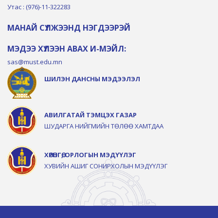
Утас : (976)-11-322283
МАНАЙ СҮЛЖЭЭНД НЭГДЭЭРЭЙ
МЭДЭЭ ХҮЛЭЭН АВАХ И-МЭЙЛ:
sas@must.edu.mn
ШИЛЭН ДАНСНЫ МЭДЭЭЛЭЛ
АВИЛГАТАЙ ТЭМЦЭХ ГАЗАР
ШУДАРГА НИЙГМИЙН ТӨЛӨӨ ХАМТДАА
ХӨРӨНГӨ, ОРЛОГЫН МЭДҮҮЛЭГ
ХУВИЙН АШИГ СОНИРХОЛЫН МЭДҮҮЛЭГ