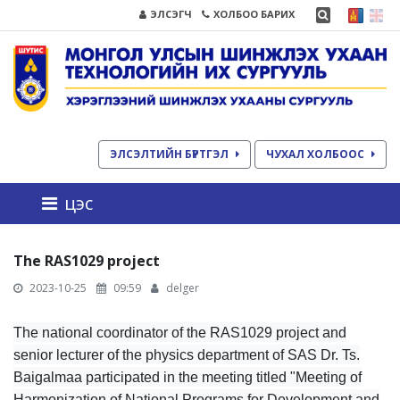
ЭЛСЭГЧ
ХОЛБОО БАРИХ
ЭЛСЭЛТИЙН БҮРТГЭЛ
ЧУХАЛ ХОЛБООС
цэс
The RAS1029 project
2023-10-25
09:59
delger
The national coordinator of the RAS1029 project and
senior lecturer of the physics department of SAS Dr. Ts.
Baigalmaa participated in the meeting titled "Meeting of
Harmonization of National Programs for Development and