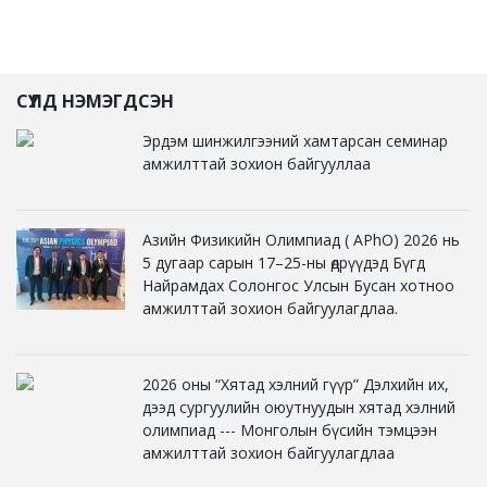
СҮҮЛД НЭМЭГДСЭН
Эрдэм шинжилгээний хамтарсан семинар
амжилттай зохион байгууллаа
Азийн Физикийн Олимпиад ( APhO) 2026 нь
5 дугаар сарын 17–25-ны өдрүүдэд Бүгд
Найрамдах Солонгос Улсын Бусан хотноо
амжилттай зохион байгуулагдлаа.
2026 оны “Хятад хэлний гүүр” Дэлхийн их,
дээд сургуулийн оюутнуудын хятад хэлний
олимпиад --- Монголын бүсийн тэмцээн
амжилттай зохион байгуулагдлаа