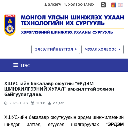
ЭЛСЭГЧ
ХОЛБОО БАРИХ
ЭЛСЭЛТИЙН БҮРТГЭЛ
ЧУХАЛ ХОЛБООС
цэс
ХШУС-ийн бакалавр оюутны “ЭРДЭМ
ШИНЖИЛГЭЭНИЙ ХУРАЛ” амжилттай зохион
байгуулагдлаа.
2025-03-18
10:08
delger
ХШУС-ийн бакалавр оюутнуудын эрдэм шинжилгээний
шилдэг илтгэл, өгүүлэл шалгаруулах
“ЭРДЭМ