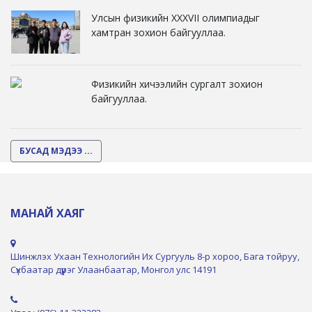
Улсын физикийн XXXVII олимпиадыг
хамтран зохион байгууллаа.
Физикийн хичээлийн сургалт зохион
байгууллаа.
БУСАД МЭДЭЭ ...
МАНАЙ ХАЯГ
Шинжлэх Ухаан Технологийн Их Сургууль 8-р хороо, Бага тойруу,
Сүхбаатар дүүрэг Улаанбаатар, Монгол улс 14191