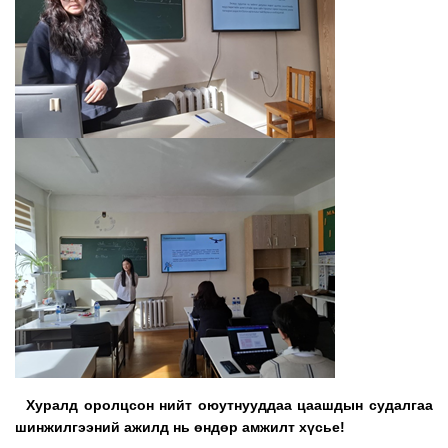
Хуралд оролцсон нийт оюутнууддаа цаашдын судалгаа
шинжилгээний ажилд нь өндөр амжилт хүсье
!