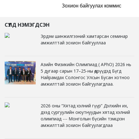
Зохион байгуулах коммис
СҮҮЛД НЭМЭГДСЭН
Эрдэм шинжилгээний хамтарсан семинар
амжилттай зохион байгууллаа
Азийн Физикийн Олимпиад ( APhO) 2026 нь
5 дугаар сарын 17–25-ны өдрүүдэд Бүгд
Найрамдах Солонгос Улсын Бусан хотноо
амжилттай зохион байгуулагдлаа.
2026 оны “Хятад хэлний гүүр” Дэлхийн их,
дээд сургуулийн оюутнуудын хятад хэлний
олимпиад --- Монголын бүсийн тэмцээн
амжилттай зохион байгуулагдлаа