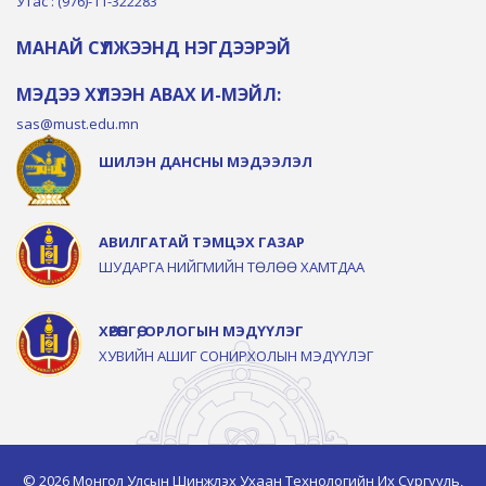
Утас : (976)-11-322283
МАНАЙ СҮЛЖЭЭНД НЭГДЭЭРЭЙ
МЭДЭЭ ХҮЛЭЭН АВАХ И-МЭЙЛ:
sas@must.edu.mn
ШИЛЭН ДАНСНЫ МЭДЭЭЛЭЛ
АВИЛГАТАЙ ТЭМЦЭХ ГАЗАР
ШУДАРГА НИЙГМИЙН ТӨЛӨӨ ХАМТДАА
ХӨРӨНГӨ, ОРЛОГЫН МЭДҮҮЛЭГ
ХУВИЙН АШИГ СОНИРХОЛЫН МЭДҮҮЛЭГ
© 2026 Монгол Улсын Шинжлэх Ухаан Технологийн Их Сургууль,