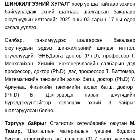
ШИНЖИЛГЭЭНИЙ ХУРАЛ”
хоёр үе шаттайгаар зохион
байгуулагдаж
эхний шатнаас шалгарсан бакалавр
оюутнуудын илтгэлийг 202
5
оны 03 сарын 17-ны өдөр
хэлэлцүүллээ.
Салбар, тэнхимүүдээс шалгарсан бакалавр
оюутнуудын эрдэм шинжилгээний шилдэг илтгэл,
өгүүллүүдийг ЭНБДарга доктор (Ph.D)
, профессор
Г.
Мөнхсайхан,
Х
имийн инженерчлэлийн салбарын дэд
профессор, доктор (Ph.D), дэд профессор
Т
.
Баттөмөр
,
Математикийн тэнхимийн
ахлах багш
, доктор (Ph.D) Ү.
Ариунаа
,
Ф
изикийн тэнхимийн
ахлах
багш
,
доктор
(Ph.D) Б.
Дэлгэрцэцэг
нарын шүүгчдийн
бүрэлдэхүүнтэйгээр хэлэлцэж эхний 3 байрыг
шалгаруулсан болно
.
Тэргүүн
байрыг
Статистик хөтөлбөрийн оюутан
М.
Тамир
, “Шалгалтын материалын түвшинг бодлого
бүрээр тодорхойлох нь” сэдвээ
р
(91.7
оноо, удирдагч