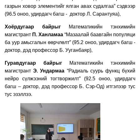
газрын ховор элементийг ялган авах судалгаа” сэдвээр
(96.5
оноо, удирдагч багш - доктор
Л. Сарантуяа
),
Хоёрдугаар
байрыг
Математикийн тэнхимийн
магистрант
П
.
Ханламаа
“
Мазаалай баавгайн популяци
ба уур амьсгалын өөрчлөлт
”
(9
5
.
2
оноо, удирдагч багш -
доктор, дэд профессор Б. Ууганбаяр
),
Гуравдугаар
байрыг
Математикийн тэнхимийн
магистрант
Э
.
Ундармаа
“
Радиаль суурь функц бүхий
нейро сүлжээний тогтворжилт
” (9
2
.
5
оноо, удирдагч
багш – доктор, дэд профессор Б. Сэр-Од
)
итгэлээр тус
тус эзэллээ.