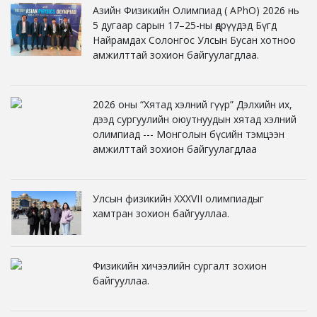
Азийн Физикийн Олимпиад ( APhO) 2026 нь
5 дугаар сарын 17–25-ны өдрүүдэд Бүгд
Найрамдах Солонгос Улсын Бусан хотноо
амжилттай зохион байгуулагдлаа.
2026 оны “Хятад хэлний гүүр” Дэлхийн их,
дээд сургуулийн оюутнуудын хятад хэлний
олимпиад --- Монголын бүсийн тэмцээн
амжилттай зохион байгуулагдлаа
Улсын физикийн XXXVII олимпиадыг
хамтран зохион байгууллаа.
Физикийн хичээлийн сургалт зохион
байгууллаа.