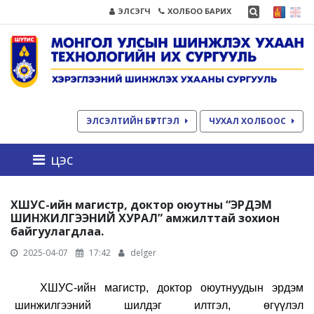
ЭЛСЭГЧ
ХОЛБОО БАРИХ
ЭЛСЭЛТИЙН БҮРТГЭЛ
ЧУХАЛ ХОЛБООС
цэс
ХШУС-ийн магистр, доктор оюутны “ЭРДЭМ
ШИНЖИЛГЭЭНИЙ ХУРАЛ” амжилттай зохион
байгуулагдлаа.
2025-04-07
17:42
delger
ХШУС-ийн магистр, доктор оюутнуудын эрдэм
шинжилгээний шилдэг илтгэл, өгүүлэл