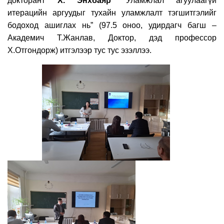
докторант
Х
.
Энхбаяр
“
Уламжлал агуулаагүй
итерацийн аргуудыг тухайн уламжлалт тэгшитгэлийг
бодоход ашиглах нь
” (9
7
.
5
оноо, удирдагч багш –
Академич Т.Жанлав, Доктор, дэд профессор
Х.Отгондорж
)
итгэлээр тус тус эзэллээ.