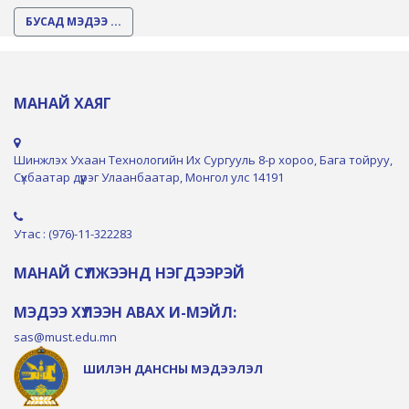
БУСАД МЭДЭЭ ...
МАНАЙ ХАЯГ
Шинжлэх Ухаан Технологийн Их Сургууль 8-р хороо, Бага тойруу,
Сүхбаатар дүүрэг Улаанбаатар, Монгол улс 14191
Утас : (976)-11-322283
МАНАЙ СҮЛЖЭЭНД НЭГДЭЭРЭЙ
МЭДЭЭ ХҮЛЭЭН АВАХ И-МЭЙЛ:
sas@must.edu.mn
ШИЛЭН ДАНСНЫ МЭДЭЭЛЭЛ