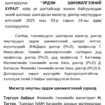
шалгаруулах
“ЭРДЭМ ШИНЖИЛГЭЭНИЙ
ХУРАЛ”
хоёр үе шаттайгаар зохион байгуулагдаж
эхний шатнаас шалгарсан
магистр, доктор
оюутнуудын
илтгэлийг 202
5
оны 03-р сарын
24
-ны өдөр
хэлэлцүүллээ.
Салбар, тэнхимүүдээс шалгарсан магистр, доктор
оюутнуудын эрдэм шинжилгээний шилдэг илтгэл,
өгүүллүүдийг ЭНБДарга доктор (Ph.D)
, профессор
Г.
Мөнхсайхан,
Х
имийн инженерчлэлийн салбарын дэд
профессор, доктор (Ph.D), дэд профессор
Т
.
Баттөмөр
,
Математикийн тэнхимийн
ахлах багш
, доктор (Ph.D)
Д.
Батнасан
,
Ф
изикийн тэнхимийн
ахлах
багш
,
доктор (Ph.D) Б.
Дэлгэрцэцэг
нарын шүүгчдийн бүрэлдэхүүнтэйгээр
хэлэлцэж эхний 3 байрыг шалгаруулсан болно
Магистр оюутны эрдэм шинжилгээний хуралд
Тэргүүн
байрыг
Физикийн тэнхимийн магистрант
Н
.
Тогтох
, “Хаягдал NiMH батарейн анодын материалаас