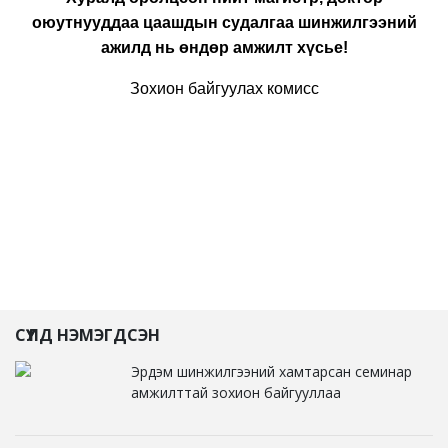
оюутнууддаа цаашдын судалгаа шинжилгээний
ажилд нь өндөр амжилт хүсье
!
Зохион байгуулах комис
с
СҮҮЛД НЭМЭГДСЭН
Эрдэм шинжилгээний хамтарсан семинар
амжилттай зохион байгууллаа