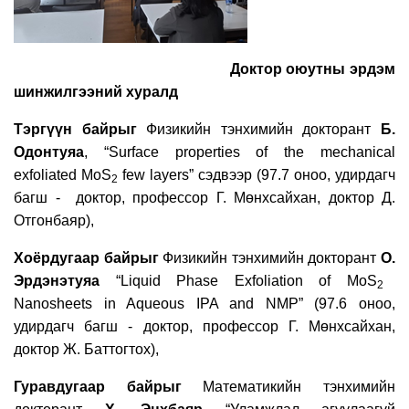
Доктор оюутны эрдэм
шинжилгээний хуралд
Тэргүүн
байрыг
Физикийн тэнхимийн докторант
Б
.
Одонтуяа
,
“Surface properties of the mechanical
exfoliated MoS
few layers”
сэдвээр (97.7
оноо, удирдагч
2
багш - доктор, профессор Г. Мөнхсайхан, доктор Д.
Отгонбаяр
),
Хоёрдугаар
байрыг
Физикийн тэнхимийн докторант
О
.
Эрдэнэтуяа
“Liquid Phase Exfoliation of MoS
2
Nanosheets in Aqueous IPA
and
NMP”
(97.6
оноо,
удирдагч багш - доктор, профессор Г. Мөнхсайхан
,
доктор Ж. Баттогтох
),
Гуравдугаар
байрыг
Математикийн тэнхимийн