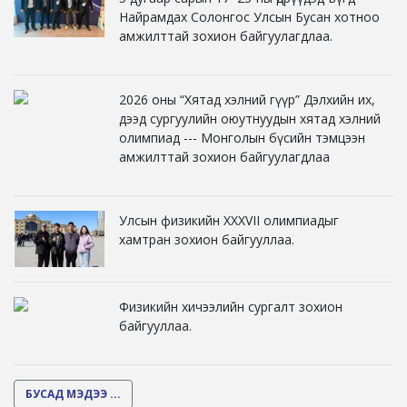
Найрамдах Солонгос Улсын Бусан хотноо
амжилттай зохион байгуулагдлаа.
2026 оны “Хятад хэлний гүүр” Дэлхийн их,
дээд сургуулийн оюутнуудын хятад хэлний
олимпиад --- Монголын бүсийн тэмцээн
амжилттай зохион байгуулагдлаа
Улсын физикийн XXXVII олимпиадыг
хамтран зохион байгууллаа.
Физикийн хичээлийн сургалт зохион
байгууллаа.
БУСАД МЭДЭЭ ...