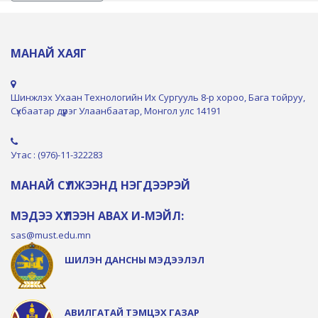
МАНАЙ ХАЯГ
Шинжлэх Ухаан Технологийн Их Сургууль 8-р хороо, Бага тойруу,
Сүхбаатар дүүрэг Улаанбаатар, Монгол улс 14191
Утас : (976)-11-322283
МАНАЙ СҮЛЖЭЭНД НЭГДЭЭРЭЙ
МЭДЭЭ ХҮЛЭЭН АВАХ И-МЭЙЛ:
sas@must.edu.mn
ШИЛЭН ДАНСНЫ МЭДЭЭЛЭЛ
АВИЛГАТАЙ ТЭМЦЭХ ГАЗАР