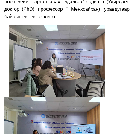
цөөн үеийг гарган авах судалгаа” сэдвээр (Удирдагч:
доктор (PhD), профессор Г. Мөнхсайхан) гуравдугаар
байрыг тус тус эзэллээ.