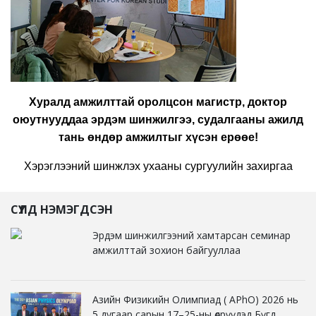
Хуралд амжилттай оролцсон магистр, доктор
оюутнууддаа эрдэм шинжилгээ, судалгааны ажилд
тань өндөр амжилтыг хүсэн ерөөе
!
Хэрэглээний шинжлэх ухааны сургуулийн захиргаа
СҮҮЛД НЭМЭГДСЭН
Эрдэм шинжилгээний хамтарсан семинар
амжилттай зохион байгууллаа
Азийн Физикийн Олимпиад ( APhO) 2026 нь
5 дугаар сарын 17–25-ны өдрүүдэд Бүгд