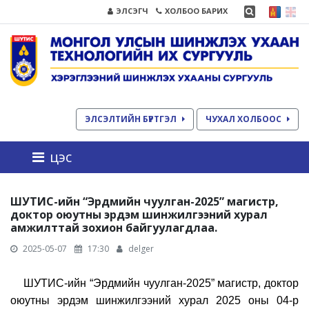
ЭЛСЭГЧ
ХОЛБОО БАРИХ
ЭЛСЭЛТИЙН БҮРТГЭЛ
ЧУХАЛ ХОЛБООС
цэс
ШУТИС-ийн “Эрдмийн чуулган-2025” магистр,
доктор оюутны эрдэм шинжилгээний хурал
амжилттай зохион байгуулагдлаа.
2025-05-07
17:30
delger
ШУТИС-ийн “Эрдмийн чуулган-2025” магистр, доктор
оюутны эрдэм шинжилгээний хурал
2
025 оны 04-р