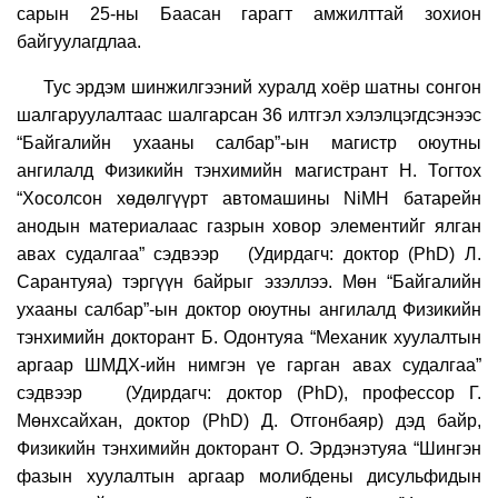
сарын 25-ны Баасан гарагт амжилттай зохион
байгуулагдлаа.
Тус
эрдэм шинжилгээний хуралд хоёр шатны сонгон
шалгаруулалтаас шалгарсан 36 илтгэл хэлэлцэгдсэнээс
“Байгалийн ухааны салбар”-ын магистр оюутны
ангилалд Физикийн тэнхимийн магистрант Н. Тогтох
“Хосолсон хөдөлгүүрт автомашины NiMH батарейн
анодын материалаас газрын ховор элементийг ялган
авах судалгаа” сэдвээр (Удирдагч: доктор (PhD) Л.
Сарантуяа) тэргүүн байрыг эзэллээ. Мөн “Байгалийн
ухааны салбар”-ын доктор оюутны ангилалд Физикийн
тэнхимийн докторант Б. Одонтуяа “Механик хуулалтын
аргаар ШМДХ-ийн нимгэн
үе гарган авах судалгаа”
сэдвээр (Удирдагч: доктор (PhD), профессор Г.
Мөнхсайхан, доктор (PhD) Д. Отгонбаяр) дэд байр,
Физикийн тэнхимийн докторант О. Эрдэнэтуяа “Шингэн
фазын хуулалтын аргаар молибдены дисульфидын