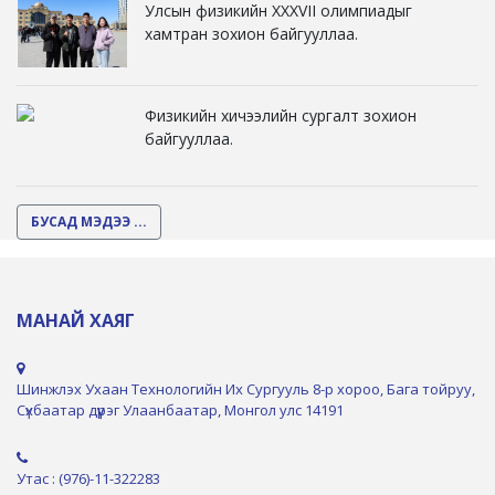
Улсын физикийн XXXVII олимпиадыг
хамтран зохион байгууллаа.
Физикийн хичээлийн сургалт зохион
байгууллаа.
БУСАД МЭДЭЭ ...
МАНАЙ ХАЯГ
Шинжлэх Ухаан Технологийн Их Сургууль 8-р хороо, Бага тойруу,
Сүхбаатар дүүрэг Улаанбаатар, Монгол улс 14191
Утас : (976)-11-322283