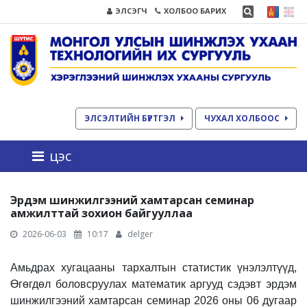
ЭЛСЭГЧ
ХОЛБОО БАРИХ
ЭЛСЭЛТИЙН БҮРТГЭЛ
ЧУХАЛ ХОЛБООС
цэс
Эрдэм шинжилгээний хамтарсан семинар
амжилттай зохион байгууллаа
2026-06-03
10:17
delger
Амьдрах хугацааны тархалтын статистик үнэлэлтүүд,
Өгөгдөл боловсруулах математик аргууд сэдэвт эрдэм
шинжилгээний хамтарсан семинар 2026 оны 06 дугаар