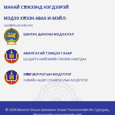
МАНАЙ СҮЛЖЭЭНД НЭГДЭЭРЭЙ
МЭДЭЭ ХҮЛЭЭН АВАХ И-МЭЙЛ:
sas@must.edu.mn
ШИЛЭН ДАНСНЫ МЭДЭЭЛЭЛ
АВИЛГАТАЙ ТЭМЦЭХ ГАЗАР
ШУДАРГА НИЙГМИЙН ТӨЛӨӨ ХАМТДАА
ХӨРӨНГӨ, ОРЛОГЫН МЭДҮҮЛЭГ
ХУВИЙН АШИГ СОНИРХОЛЫН МЭДҮҮЛЭГ
© 2026 Монгол Улсын Шинжлэх Ухаан Технологийн Их Сургууль,
Мэдээллийн технологийн төв