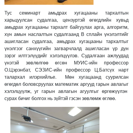
Тус семинарт амьдрах хугацааны тархалтын
харьцуулсан судалгаа, цензуртэй өгөгдлийн хувьд
амьдрах хугацааны тархалт байгуулах арга, алгоритм,
хүн амын наслалтын судалгаанд В сплайн үнэлэлтийг
ашигласан судалгаа, амьдрах хугацааны тархалтыг
үнэлгээг санхүүгийн загварчлалд ашигласан үр дүн
зэрэг илтгэлүүдийг хэлэлцүүлэв. Судалгаан ажлуудад
үнэтэй зөвлөлгөө өгсөн МУИС-ийн профессор
О.Цэрэнбат, СЭЗИС-ийн профессор Ц.Батсүх нарт
талархал илэрхийлье. Мөн хугацаанд суурилсан
өгөгдөл боловсруулах математик аргууд гарын авлагыг
хэлэлцүүлж, уг гарын авлагын агуулгыг өргөжүүлэн
сурах бичиг болгох нь зүйтэй гэсэн зөвлөмж өглөө.