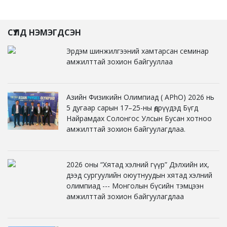
СҮҮЛД НЭМЭГДСЭН
Эрдэм шинжилгээний хамтарсан семинар
амжилттай зохион байгууллаа
Азийн Физикийн Олимпиад ( APhO) 2026 нь
5 дугаар сарын 17–25-ны өдрүүдэд Бүгд
Найрамдах Солонгос Улсын Бусан хотноо
амжилттай зохион байгуулагдлаа.
2026 оны “Хятад хэлний гүүр” Дэлхийн их,
дээд сургуулийн оюутнуудын хятад хэлний
олимпиад --- Монголын бүсийн тэмцээн
амжилттай зохион байгуулагдлаа